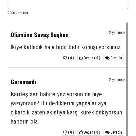
2 yıl önce
Ölümüne Savaş Başkan
İkiye katladık hala bıdır bıdır konuşuyorsunuz.
(
0
)
Beğen
(
0
)
Cevapla
2 yıl önce
Garamanlı
Kardeş sen habire yazıyorsun da niye
yazıyorsun? Bu dediklerini yapsalar aya
çıkardık zaten akıntıya karşı kürek çekiyorsun
haberin ola.
(
0
)
Beğen
(
0
)
Cevapla