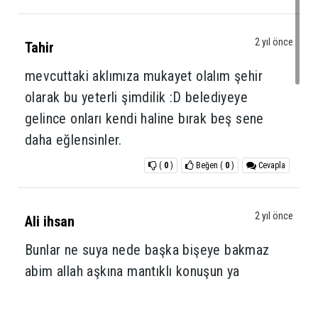
2 yıl önce
Tahir
mevcuttaki aklımıza mukayet olalım şehir
olarak bu yeterli şimdilik :D belediyeye
gelince onları kendi haline bırak beş sene
daha eğlensinler.
(
0
)
Beğen
(
0
)
Cevapla
2 yıl önce
Ali ihsan
Bunlar ne suya nede başka bişeye bakmaz
abim allah aşkına mantıklı konuşun ya
(
0
)
Beğen
(
0
)
Cevapla