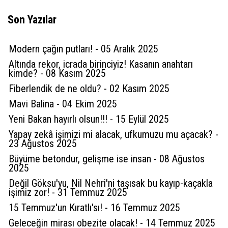
Son Yazılar
2 yıl önce
Galip
Vizyonsuz belediye yönetiminden sağlıklı bir
Modern çağın putları! - 05 Aralık 2025
karar çıkmaz Karamandaki haber sitelerinin
Altında rekor, icrada birinciyiz! Kasanın anahtarı
kimde? - 08 Kasım 2025
çoğunda su problemi ile ilgili haberler yazılar
Fiberlendik de ne oldu? - 02 Kasım 2025
var, belediye ise önlem almak yerine fosur
Mavi Balina - 04 Ekim 2025
fosur uyuyor çim ekilmiş parklarda Bu adamlar
Yeni Bakan hayırlı olsun!!! - 15 Eylül 2025
bu kadar sorun varken üzerine
Yapay zekâ işimizi mi alacak, ufkumuzu mu açacak? -
beceriksizlikleri ile yeni sorunlar eklediği
23 Ağustos 2025
halde P oy aldı Bu manada müstahak başımıza
Büyüme betondur, gelişme ise insan - 08 Ağustos
gelenler
2025
Değil Göksu'yu, Nil Nehri'ni taşısak bu kayıp-kaçakla
(
0
)
Beğen
(
0
)
Cevapla
işimiz zor! - 31 Temmuz 2025
15 Temmuz'un Kıratlı'sı! - 16 Temmuz 2025
Geleceğin mirası obezite olacak! - 14 Temmuz 2025