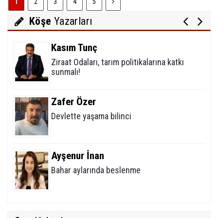
1
2
3
4
5
Modern çağın putları!
Köşe
Yazarları
Kasım Tunç
Ziraat Odaları, tarım politikalarına katkı
sunmalı!
Zafer Özer
Devlette yaşama bilinci
Ayşenur İnan
Bahar aylarında beslenme
Mehmet Erikoğlu