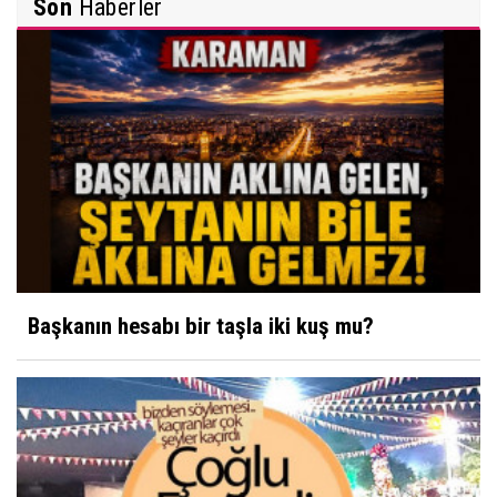
Son
Haberler
Tiroid Nodüllerine (Bezelerine) Yaklaşım
İbrahim Solmaz
Yunus Emre Türkçe'nin Nesi Olur?
Davut Karaman
Neme lazım, biri yapar!
Başkanın hesabı bir taşla iki kuş mu?
Ahmet Cevdet
Hocam bir cisim yaklaşıyor
Kibrit