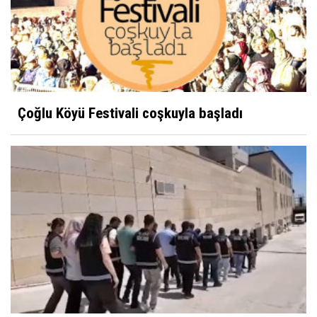
Ziraat Odası'nın Çiftçiye Yansıyan Fotoğrafı?
Yüksel Ayhan
Nezahat Onbaşı
Çoğlu Köyü Festivali coşkuyla başladı
Sultan Akbulut
Karaman 32 yaşında
Mustafa Koçak
Modern çağın putları!