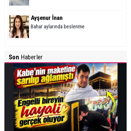
Ayşenur İnan
Bahar aylarında beslenme
Mehmet Erikoğlu
Son
Haberler
Tiroid Nodüllerine (Bezelerine) Yaklaşım
İbrahim Solmaz
Yunus Emre Türkçe'nin Nesi Olur?
Davut Karaman
Neme lazım, biri yapar!