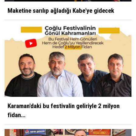
Maketine sarılıp ağladığı Kabe'ye gidecek
Ahmet Cevdet
Hocam bir cisim yaklaşıyor
Kibrit
Ziraat Odası'nın Çiftçiye Yansıyan Fotoğrafı?
Yüksel Ayhan
Nezahat Onbaşı
Karaman'daki bu festivalin geliriyle 2 milyon
fidan...
Sultan Akbulut
Karaman 32 yaşında