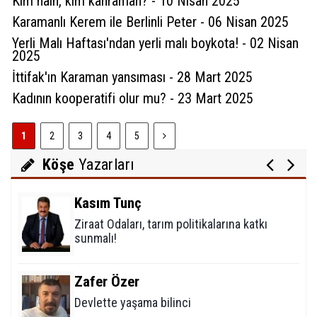
Kim hain, kim kahraman? - 10 Nisan 2025
Karamanlı Kerem ile Berlinli Peter - 06 Nisan 2025
Yerli Malı Haftası'ndan yerli malı boykota! - 02 Nisan
Sultan Akbulut
2025
Karaman 32 yaşında
İttifak'ın Karaman yansıması - 28 Mart 2025
Kadının kooperatifi olur mu? - 23 Mart 2025
Mustafa Koçak
1
2
3
4
5
Modern çağın putları!
Köşe
Yazarları
Kasım Tunç
Ziraat Odaları, tarım politikalarına katkı
sunmalı!
Zafer Özer
Devlette yaşama bilinci