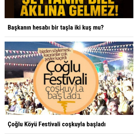
Davut Karaman
Neme lazım, biri yapar!
Başkanın hesabı bir taşla iki kuş mu?
Ahmet Cevdet
Hocam bir cisim yaklaşıyor
Kibrit
Ziraat Odası'nın Çiftçiye Yansıyan Fotoğrafı?
Yüksel Ayhan
Nezahat Onbaşı
Çoğlu Köyü Festivali coşkuyla başladı
Sultan Akbulut