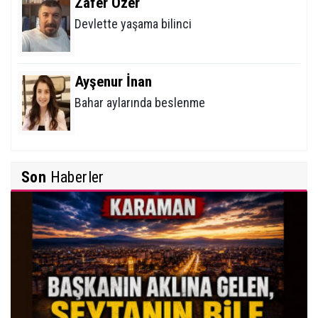
Zafer Özer
Devlette yaşama bilinci
Ayşenur İnan
Bahar aylarında beslenme
Mehmet Erikoğlu
Son
Haberler
Tiroid Nodüllerine (Bezelerine) Yaklaşım
İbrahim Solmaz
Yunus Emre Türkçe'nin Nesi Olur?