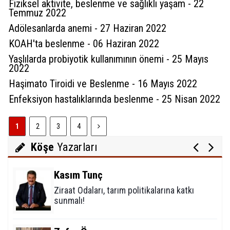
Fiziksel aktivite, beslenme ve sağlıklı yaşam - 22
Temmuz 2022
Adölesanlarda anemi - 27 Haziran 2022
KOAH'ta beslenme - 06 Haziran 2022
Yaşlılarda probiyotik kullanımının önemi - 25 Mayıs
Sultan Akbulut
2022
Karaman 32 yaşında
Haşimato Tiroidi ve Beslenme - 16 Mayıs 2022
Enfeksiyon hastalıklarında beslenme - 25 Nisan 2022
Mustafa Koçak
1
2
3
4
Modern çağın putları!
Köşe
Yazarları
Kasım Tunç
Ziraat Odaları, tarım politikalarına katkı
sunmalı!