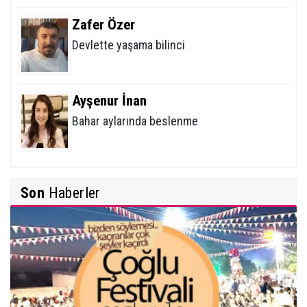
Zafer Özer
Devlette yaşama bilinci
Ayşenur İnan
Bahar aylarında beslenme
Mehmet Erikoğlu
Son
Haberler
Tiroid Nodüllerine (Bezelerine) Yaklaşım
İbrahim Solmaz
Yunus Emre Türkçe'nin Nesi Olur?