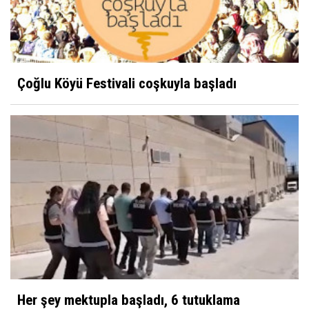
Davut Karaman
Neme lazım, biri yapar!
Çoğlu Köyü Festivali coşkuyla başladı
Ahmet Cevdet
Hocam bir cisim yaklaşıyor
Kibrit
Ziraat Odası'nın Çiftçiye Yansıyan Fotoğrafı?
Yüksel Ayhan
Nezahat Onbaşı
Her şey mektupla başladı, 6 tutuklama