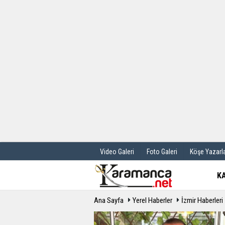
Üye Paneli
Hava Durum
Haber Arşivi
Gazete Manş
Günün Haberleri
Anketler
Video Galeri
Foto Galeri
Köşe Yazarla
K
Ana Sayfa
Yerel Haberler
İzmir Haberleri