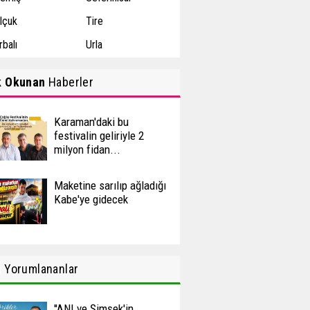
lçuk
Tire
rbalı
Urla
k Okunan
Haberler
Karaman'daki bu
festivalin geliriyle 2
milyon fidan...
Maketine sarılıp ağladığı
Kabe'ye gidecek
n
Yorumlananlar
''ANI ve Şimşek'in