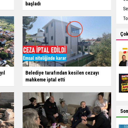
başladı
Se
To
Ço
yıl
Belediye tarafından kesilen cezayı
mahkeme iptal etti
So