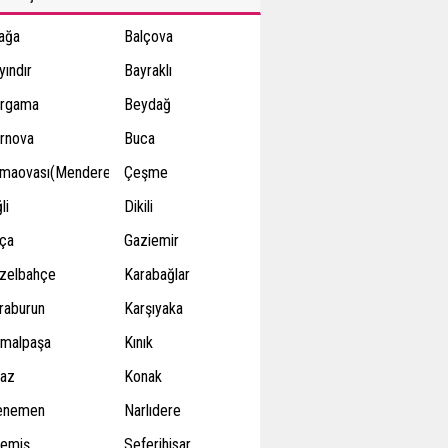
iağa
Balçova
yındır
Bayraklı
rgama
Beydağ
rnova
Buca
maovası(Menderes)
Çeşme
li
Dikili
ça
Gaziemir
zelbahçe
Karabağlar
raburun
Karşıyaka
malpaşa
Kınık
raz
Konak
enemen
Narlıdere
emiş
Seferihisar