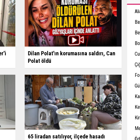
Al
Ba
Be
Bo
r'i
Dilan Polat'ın korumasına saldırı, Can
Cu
Polat öldü
Çiğ
Fo
Gü
Ka
Ke
Ki
M
65 liradan satılıyor, ilçede hasadı
Öd