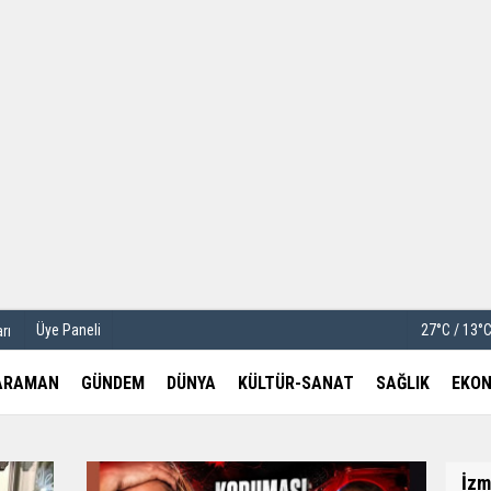
u
Köşe Yazarları
etleri
Video Galeri
Foto Galeri
Üye Paneli
27°C / 13°
rı
ARAMAN
GÜNDEM
DÜNYA
KÜLTÜR-SANAT
SAĞLIK
EKON
İzm