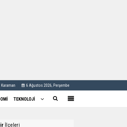
Kullanım Koşulları
Künye
İletişim
Çerez Politikası
C Karaman
6 Ağustos 2026, Perşembe
OMİ
TEKNOLOJİ
ir
İlçeleri