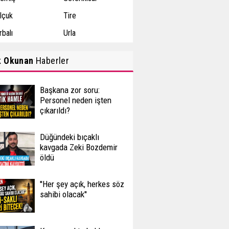
lçuk
Tire
rbalı
Urla
k Okunan
Haberler
Başkana zor soru:
Personel neden işten
çıkarıldı?
Düğündeki bıçaklı
kavgada Zeki Bozdemir
öldü
''Her şey açık, herkes söz
sahibi olacak''