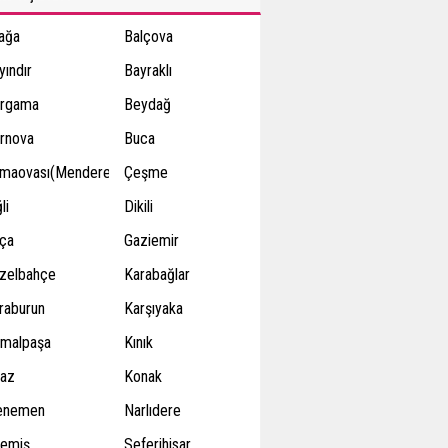
iağa
Balçova
yındır
Bayraklı
rgama
Beydağ
rnova
Buca
maovası(Menderes)
Çeşme
li
Dikili
ça
Gaziemir
zelbahçe
Karabağlar
raburun
Karşıyaka
malpaşa
Kınık
raz
Konak
enemen
Narlıdere
emiş
Seferihisar