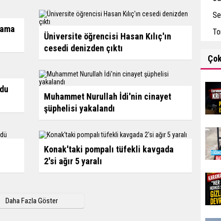
Se
lama
To
Üniversite öğrencisi Hasan Kılıç'ın
cesedi denizden çıktı
Ço
ndu
Muhammet Nurullah İdi'nin cinayet
şüphelisi yakalandı
Konak'taki pompalı tüfekli kavgada
2'si ağır 5 yaralı
Daha Fazla Göster