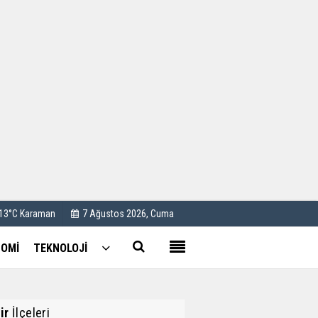
Kullanım Koşulları
Künye
İletişim
Çerez Politikası
 13°C Karaman
7 Ağustos 2026, Cuma
OMİ
TEKNOLOJİ
ir
İlçeleri