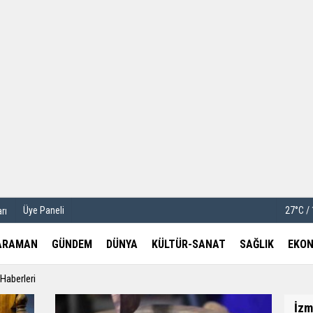
u
Köşe Yazarları
etleri
Video Galeri
Foto Galeri
Üye Paneli
27°C /
rı
ARAMAN
GÜNDEM
DÜNYA
KÜLTÜR-SANAT
SAĞLIK
EKON
Haberleri
İzm