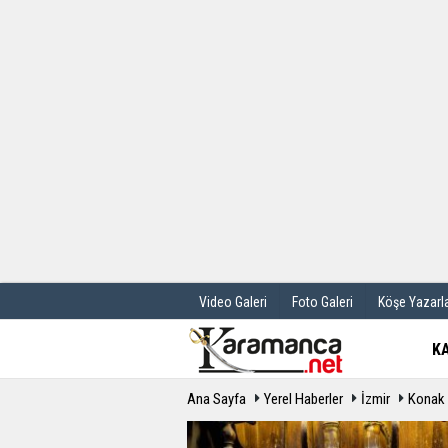
Üye Paneli
Hava Durum
Haber Arşivi
Gazete Manş
Günün Haberleri
Anketler
Video Galeri
Foto Galeri
Köşe Yazarla
K
Ana Sayfa
Yerel Haberler
İzmir
Konak 