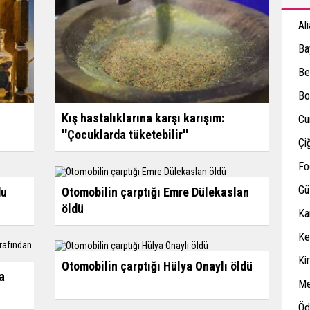
Al
Ba
Be
Bo
Kış hastalıklarına karşı karışım:
Cu
''Çocuklarda tüketebilir''
Çiğ
Fo
Gü
du
Otomobilin çarptığı Emre Dülekaslan
öldü
Ka
Ke
Ki
Otomobilin çarptığı Hülya Onaylı öldü
a
M
Öd