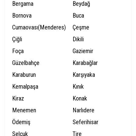
Bergama
Beydağ
Bornova
Buca
Cumaovası(Menderes)
Çeşme
Çiğli
Dikili
Foça
Gaziemir
Güzelbahçe
Karabağlar
Karaburun
Karşıyaka
Kemalpaşa
Kınık
Kiraz
Konak
Menemen
Narlıdere
Ödemiş
Seferihisar
Selçuk
Tire