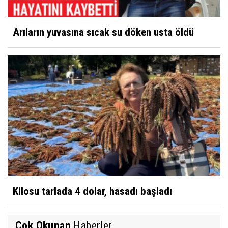
Arıların yuvasına sıcak su döken usta öldü
Kilosu tarlada 4 dolar, hasadı başladı
Çok Okunan
Haberler