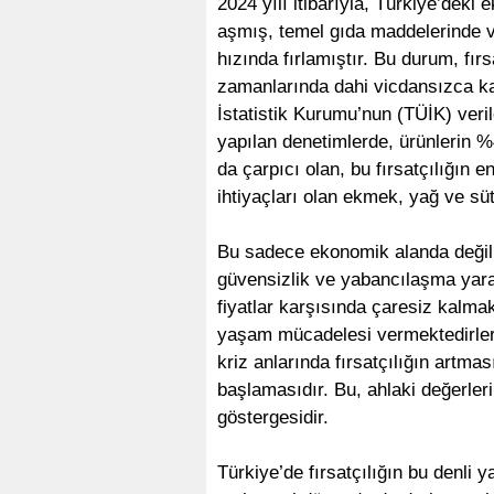
2024 yılı itibarıyla, Türkiye’deki 
aşmış, temel gıda maddelerinde ve
hızında fırlamıştır. Bu durum, fırs
zamanlarında dahi vicdansızca ka
İstatistik Kurumu’nun (TÜİK) veril
yapılan denetimlerde, ürünlerin %4
da çarpıcı olan, bu fırsatçılığın e
ihtiyaçları olan ekmek, yağ ve süt
Bu sadece ekonomik alanda değil,
güvensizlik ve yabancılaşma yaratm
fiyatlar karşısında çaresiz kalma
yaşam mücadelesi vermektedirler.
kriz anlarında fırsatçılığın artm
başlamasıdır. Bu, ahlaki değerleri
göstergesidir.
Türkiye’de fırsatçılığın bu denli