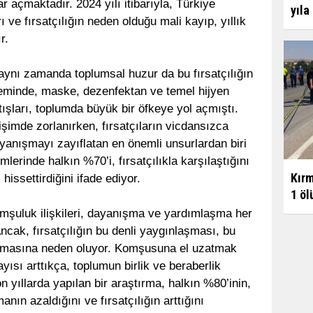
 açmaktadır. 2024 yılı itibarıyla, Türkiye
yıla
ı ve fırsatçılığın neden olduğu mali kayıp, yıllık
r.
aynı zamanda toplumsal huzur da bu fırsatçılığın
eminde, maske, dezenfektan ve temel hijyen
tışları, toplumda büyük bir öfkeye yol açmıştı.
rişimde zorlanırken, fırsatçıların vicdansızca
yanışmayı zayıflatan en önemli unsurlardan biri
mlerinde halkın %70’i, fırsatçılıkla karşılaştığını
Kırm
hissettirdiğini ifade ediyor.
1 ölü
mşuluk ilişkileri, dayanışma ve yardımlaşma her
ncak, fırsatçılığın bu denli yaygınlaşması, bu
ramasına neden oluyor. Komşusuna el uzatmak
sayısı arttıkça, toplumun birlik ve beraberlik
n yıllarda yapılan bir araştırma, halkın %80’inin,
nın azaldığını ve fırsatçılığın arttığını