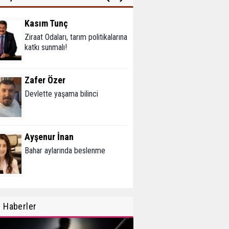
Kasım Tunç
Ziraat Odaları, tarım politikalarına
katkı sunmalı!
Zafer Özer
Devlette yaşama bilinci
Ayşenur İnan
Bahar aylarında beslenme
Mehmet Erikoğlu
n
Haberler
Tiroid Nodüllerine (Bezelerine)
Yaklaşım