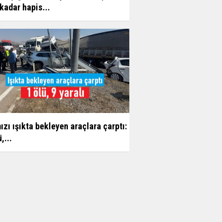
 kadar hapis...
Yüksel Ayhan
Nezahat Onbaşı
Sultan Akbulut
Karaman 32 yaşında
ızı ışıkta bekleyen araçlara çarptı:
Mustafa Koçak
,...
Modern çağın putları!