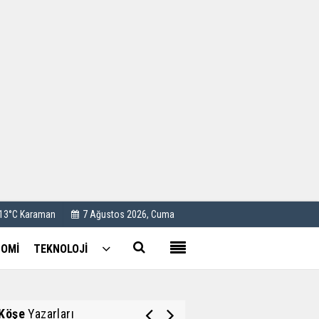
Kullanım Koşulları
Künye
İletişim
Çerez Politikası
Sultan Akbulut
Karaman 32 yaşında
 13°C Karaman
7 Ağustos 2026, Cuma
OMİ
TEKNOLOJİ
Mustafa Koçak
Modern çağın putları!
Köşe
Yazarları