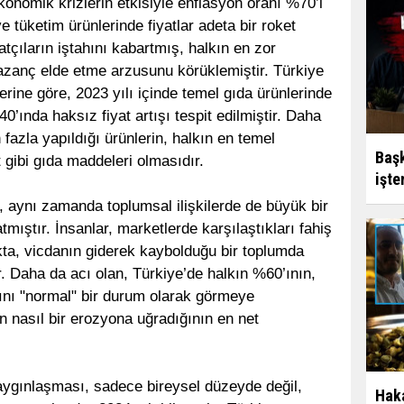
ekonomik krizlerin etkisiyle enflasyon oranı %70’i
 tüketim ürünlerinde fiyatlar adeta bir roket
atçıların iştahını kabartmış, halkın en zor
zanç elde etme arzusunu körüklemiştir. Türkiye
erine göre, 2023 yılı içinde temel gıda ürünlerinde
0’ında haksız fiyat artışı tespit edilmiştir. Daha
n fazla yapıldığı ürünlerin, halkın en temel
Başk
 gibi gıda maddeleri olmasıdır.
işte
 aynı zamanda toplumsal ilişkilerde de büyük bir
ıştır. İnsanlar, marketlerde karşılaştıkları fahiş
kta, vicdanın giderek kaybolduğu bir toplumda
 Daha da acı olan, Türkiye’de halkın %60’ının,
asını "normal" bir durum olarak görmeye
n nasıl bir erozyona uğradığının en net
 yaygınlaşması, sadece bireysel düzeyde değil,
Haka