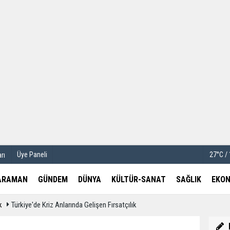
u
Köşe Yazarları
etleri
Video Galeri
Foto Galeri
Üye Paneli
27°C /
rı
ARAMAN
GÜNDEM
DÜNYA
KÜLTÜR-SANAT
SAĞLIK
EKON
k
Türkiye'de Kriz Anlarında Gelişen Fırsatçılık