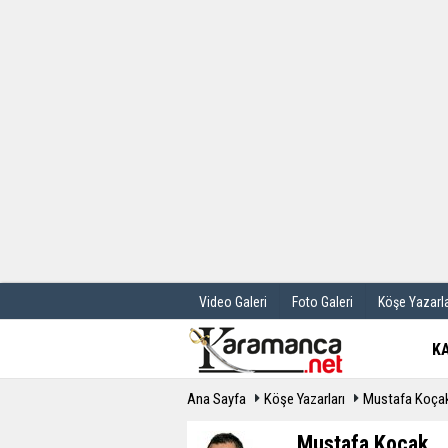
Üye Paneli
Hava Durum
Haber Arşivi
Gazete Manş
Günün Haberleri
Anketler
Video Galeri
Foto Galeri
Köşe Yazarla
K
Ana Sayfa
Köşe Yazarları
Mustafa Koça
Mustafa Koçak