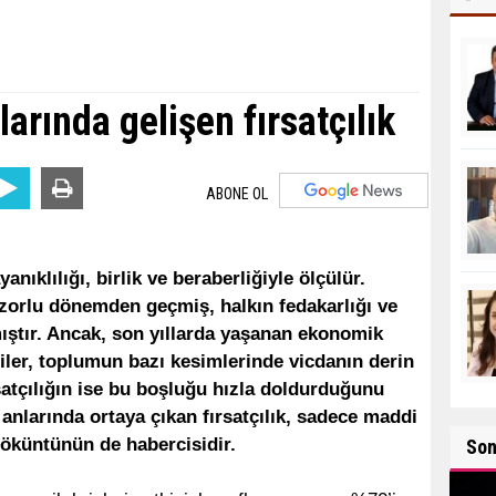
larında gelişen fırsatçılık
ABONE OL
anıklılığı, birlik ve beraberliğiyle ölçülür.
 zorlu dönemden geçmiş, halkın fedakarlığı ve
mıştır. Ancak, son yıllarda yaşanan ekonomik
miler, toplumun bazı kesimlerinde vicdanın derin
satçılığın ise bu boşluğu hızla doldurduğunu
 anlarında ortaya çıkan fırsatçılık, sadece maddi
çöküntünün de habercisidir.
So