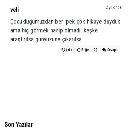
2 yıl önce
veli
Çocukluğumuzdan beri pek çok hikaye duyduk
ama hiç görmek nasip olmadı. keşke
araştırılsa günyüzüne çıkarılsa
(
0
)
Beğen
(
0
)
Cevapla
Son Yazılar