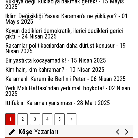
Kuklaya değil kuklacıya bakmak gerek! - 15 Mayıs
2025
İklim Değişikliği Yasası Karaman'a ne yüklüyor? - 01
Mayıs 2025
Koyun dedikleri demokratik, ilerici dedikleri gerici
çıktı! - 24 Nisan 2025
Rakamlar politikacılardan daha dürüst konuşur - 19
Nisan 2025
Bir yastıkta kocayamadık! - 15 Nisan 2025
Kim hain, kim kahraman? - 10 Nisan 2025
Karamanlı Kerem ile Berlinli Peter - 06 Nisan 2025
Sultan Akbulut
Yerli Malı Haftası'ndan yerli malı boykota! - 02 Nisan
Karaman 32 yaşında
2025
İttifak'ın Karaman yansıması - 28 Mart 2025
Mustafa Koçak
1
2
3
4
5
Modern çağın putları!
Köşe
Yazarları