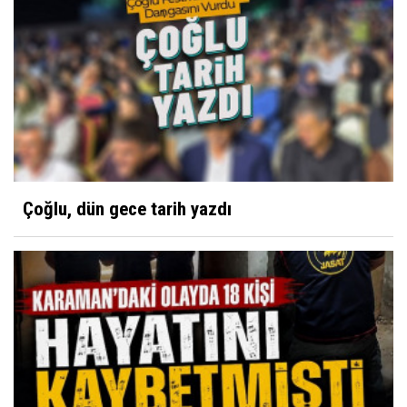
İbrahim Solmaz
Yunus Emre Türkçe'nin Nesi Olur?
Davut Karaman
Neme lazım, biri yapar!
Çoğlu, dün gece tarih yazdı
Ahmet Cevdet
Hocam bir cisim yaklaşıyor
Kibrit
Ziraat Odası'nın Çiftçiye Yansıyan Fotoğrafı?