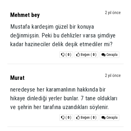
2 yıl önce
Mehmet bey
Mustafa kardeşim güzel bir konuya
değinmişsin. Peki bu dehlizler varsa şimdiye
kadar hazineciler delik deşik etmediler mi?
(
0
)
Beğen
(
0
)
Cevapla
2 yıl önce
Murat
neredeyse her karamanlının hakkında bir
hikaye dinlediği yerler bunlar. 7 tane oldukları
ve şehrin her tarafına uzandıkları söylenir.
(
0
)
Beğen
(
0
)
Cevapla