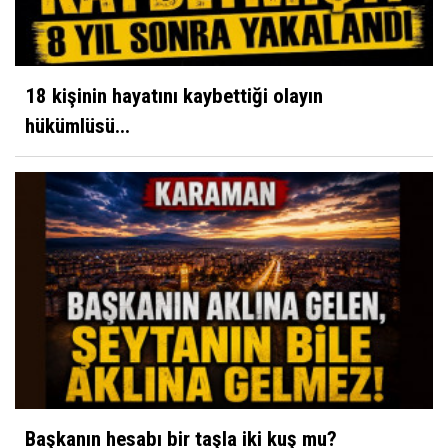
Yüksel Ayhan
Nezahat Onbaşı
18 kişinin hayatını kaybettiği olayın
hükümlüsü...
Sultan Akbulut
Karaman 32 yaşında
Mustafa Koçak
Modern çağın putları!
Başkanın hesabı bir taşla iki kuş mu?