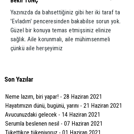
Bekir TUNÇ
Yazınızda da bahsettiğiniz gibi her iki taraf ta
'Evladım' penceresinden bakabilse sorun yok.
Güzel bir konuya temas etmişsiniz elinize
sağlık. Aile korunmalı, aile mühimsenmeli
çünkü aile herşeyimiz
(
0
)
Beğen
(
2
)
Cevapla
Son Yazılar
5 yıl önce
Davut Karaman
İlginiz ve katkılarınız için teşekkür ederim.
Neme lazım, biri yapar! - 28 Haziran 2021
Hayatımızın dünü, bugünü, yarını - 21 Haziran 2021
(
1
)
Beğen
(
0
)
Avucunuzdaki gelecek - 14 Haziran 2021
Serumla beslenen nesil - 07 Haziran 2021
5 yıl önce
Aygül
Tükettikçe tükeniyoruz - 01 Haziran 2021