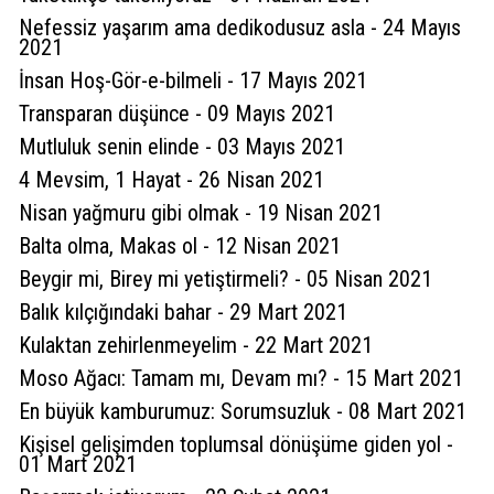
Kaynananın adı çıktı valla.. zamane gençleri
Nefessiz yaşarım ama dedikodusuz asla - 24 Mayıs
2021
noktadan şedde çıkartıyor bazen dinliyoruzda
İnsan Hoş-Gör-e-bilmeli - 17 Mayıs 2021
bu kadarda olmaz dedirtir yani
Transparan düşünce - 09 Mayıs 2021
(
1
)
Beğen
(
1
)
Cevapla
Mutluluk senin elinde - 03 Mayıs 2021
4 Mevsim, 1 Hayat - 26 Nisan 2021
Nisan yağmuru gibi olmak - 19 Nisan 2021
5 yıl önce
Davut Karaman
Balta olma, Makas ol - 12 Nisan 2021
İlginiz ve katkılarınız için teşekkür ederim.
Beygir mi, Birey mi yetiştirmeli? - 05 Nisan 2021
Günümüzde kuşaklar arası yaşanan
Balık kılçığındaki bahar - 29 Mart 2021
değişimler aile yapılarında, beklentilerinde
Kulaktan zehirlenmeyelim - 22 Mart 2021
farklılık getirmektedir.
Moso Ağacı: Tamam mı, Devam mı? - 15 Mart 2021
(
1
)
Beğen
(
1
)
En büyük kamburumuz: Sorumsuzluk - 08 Mart 2021
Kişisel gelişimden toplumsal dönüşüme giden yol -
Sultan Akbulut
01 Mart 2021
Karaman 32 yaşında
5 yıl önce
Hakan aykan