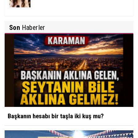
Davut Karaman
İlginiz ve katkılarınız için teşekkür ederim.
Mehmet Erikoğlu
Tecrübe paylaşımları adı altında yapılan her
Son
Haberler
Tiroid Nodüllerine (Bezelerine) Yaklaşım
müdahale daha dikkatli yapılmalıdır.
(
0
)
Beğen
(
0
)
İbrahim Solmaz
Yunus Emre Türkçe'nin Nesi Olur?
5 yıl önce
Davut Karaman
İlginiz ve katkılarınız için teşekkür ederim.
Davut Karaman
Tecrübe paylaşımları adı altında yapılan her
Neme lazım, biri yapar!
müdahale daha dikkatli yapılmalıdır.
(
0
)
Beğen
(
0
)
Başkanın hesabı bir taşla iki kuş mu?
Ahmet Cevdet
Hocam bir cisim yaklaşıyor
5 yıl önce
Serap Aykaç