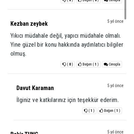
(
0
)
Beğen
(
0
)
Cevapla
5 yıl önce
Kezban zeybek
Yıkıcı müdahale değil, yapıcı müdahale olmalı.
Yine güzel bir konu hakkında aydınlatıcı bilgiler
olmuş.
(
0
)
Beğen
(
1
)
Cevapla
5 yıl önce
Davut Karaman
İlginiz ve katkılarınız için teşekkür ederim.
(
1
)
Beğen
(
1
)
5 yıl önce