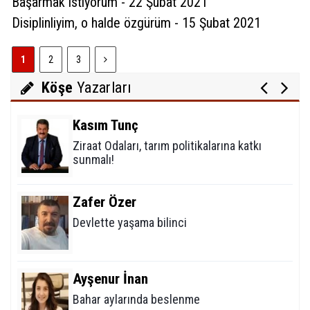
Başarmak istiyorum - 22 Şubat 2021
Disiplinliyim, o halde özgürüm - 15 Şubat 2021
Müdahale olmalı, hiç olmaması da doğru değil.
ama tecrübe paylaşımı mesafesinde olmalı.
Mustafa Koçak
1
2
3
Birde her tecrübe paylaşımını müdahale olarak
Modern çağın putları!
ta algılamamalı. teşekkürler
Köşe
Yazarları
(
0
)
Beğen
(
1
)
Cevapla
Kasım Tunç
Ziraat Odaları, tarım politikalarına katkı
sunmalı!
5 yıl önce
Davut Karaman
İlginiz ve katkılarınız için teşekkür ederim.
Zafer Özer
Tecrübe paylaşımları adı altında yapılan her
Devlette yaşama bilinci
müdahale daha dikkatli yapılmalıdır.
(
0
)
Beğen
(
0
)
Ayşenur İnan
Bahar aylarında beslenme
5 yıl önce