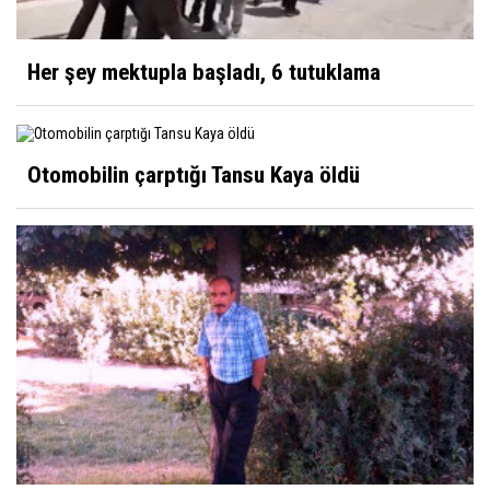
Neme lazım, biri yapar!
Her şey mektupla başladı, 6 tutuklama
Ahmet Cevdet
Hocam bir cisim yaklaşıyor
Otomobilin çarptığı Tansu Kaya öldü
Kibrit
Ziraat Odası'nın Çiftçiye Yansıyan Fotoğrafı?
Yüksel Ayhan
Nezahat Onbaşı
Sultan Akbulut