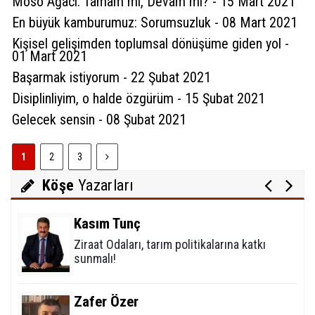
Moso Ağacı: Tamam mı, Devam mı? - 15 Mart 2021
En büyük kamburumuz: Sorumsuzluk - 08 Mart 2021
Kişisel gelişimden toplumsal dönüşüme giden yol -
01 Mart 2021
Sultan Akbulut
Başarmak istiyorum - 22 Şubat 2021
Karaman 32 yaşında
Disiplinliyim, o halde özgürüm - 15 Şubat 2021
Gelecek sensin - 08 Şubat 2021
Mustafa Koçak
1
2
3
Modern çağın putları!
Köşe
Yazarları
Kasım Tunç
Ziraat Odaları, tarım politikalarına katkı
sunmalı!
Zafer Özer