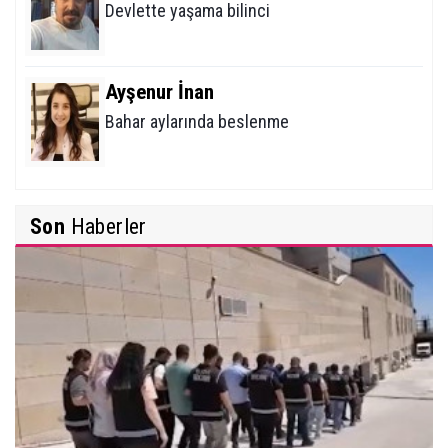
Devlette yaşama bilinci
Ayşenur İnan
Bahar aylarında beslenme
Mehmet Erikoğlu
Son
Haberler
Tiroid Nodüllerine (Bezelerine) Yaklaşım
İbrahim Solmaz
Yunus Emre Türkçe'nin Nesi Olur?
Davut Karaman