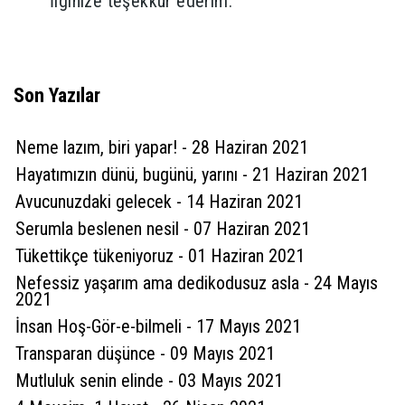
İlginize teşekkür ederim.
(
0
)
Beğen
(
1
)
Son Yazılar
6 yıl önce
Erol Avcı
Davut hocam kalemin kelâmı. Bitimsiz olsun
Neme lazım, biri yapar! - 28 Haziran 2021
Yürek sesin hep çağlasın bu toplumun
Hayatımızın dünü, bugünü, yarını - 21 Haziran 2021
aydınlanması lazım. Başaralılar dilerim
Avucunuzdaki gelecek - 14 Haziran 2021
Serumla beslenen nesil - 07 Haziran 2021
(
0
)
Beğen
(
2
)
Cevapla
Tükettikçe tükeniyoruz - 01 Haziran 2021
Nefessiz yaşarım ama dedikodusuz asla - 24 Mayıs
6 yıl önce
2021
Davut Karaman
İnsan Hoş-Gör-e-bilmeli - 17 Mayıs 2021
İlginiz ve güzel düşünceleriniz için teşekkür
Transparan düşünce - 09 Mayıs 2021
ederim.
Mutluluk senin elinde - 03 Mayıs 2021
(
0
)
Beğen
(
0
)