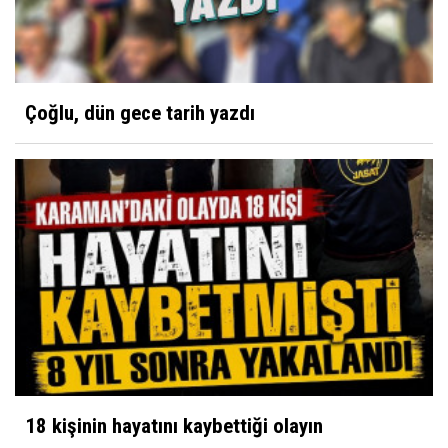
Yüksel Ayhan
Nezahat Onbaşı
Çoğlu, dün gece tarih yazdı
Sultan Akbulut
Karaman 32 yaşında
Mustafa Koçak
Modern çağın putları!
18 kişinin hayatını kaybettiği olayın