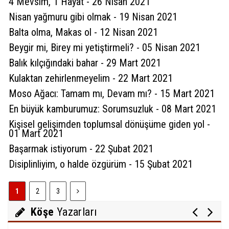
4 Mevsim, 1 Hayat - 26 Nisan 2021
Nisan yağmuru gibi olmak - 19 Nisan 2021
Balta olma, Makas ol - 12 Nisan 2021
6 yıl önce
Serap Aykaç
Beygir mi, Birey mi yetiştirmeli? - 05 Nisan 2021
Yüreğinize,kaleminize sağlık yine çok güzel
Balık kılçığındaki bahar - 29 Mart 2021
tespitler...ancak söylediğiniz gibi tek taraflı
Kulaktan zehirlenmeyelim - 22 Mart 2021
özveriler bir yere kadar...
Moso Ağacı: Tamam mı, Devam mı? - 15 Mart 2021
(
0
)
Beğen
(
1
)
Cevapla
En büyük kamburumuz: Sorumsuzluk - 08 Mart 2021
Kişisel gelişimden toplumsal dönüşüme giden yol -
Sultan Akbulut
01 Mart 2021
Karaman 32 yaşında
6 yıl önce
Davut Karaman
Başarmak istiyorum - 22 Şubat 2021
Disiplinliyim, o halde özgürüm - 15 Şubat 2021
İlginize teşekkür ederim.
Mustafa Koçak
(
0
)
Beğen
(
0
)
1
2
3
Modern çağın putları!
Köşe
Yazarları
6 yıl önce
mab