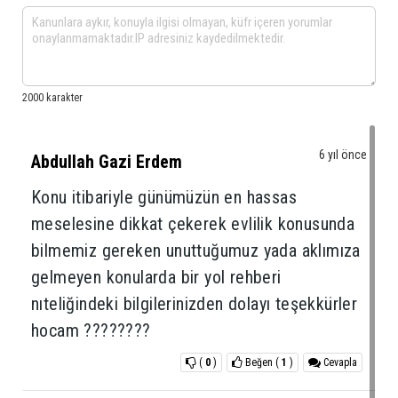
6 yıl önce
Abdullah Gazi Erdem
Konu itibariyle günümüzün en hassas
meselesine dikkat çekerek evlilik konusunda
bilmemiz gereken unuttuğumuz yada aklımıza
gelmeyen konularda bir yol rehberi
nıteliğindeki bilgilerinizden dolayı teşekkürler
hocam ????????
(
0
)
Beğen
(
1
)
Cevapla