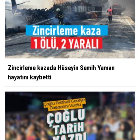
İbrahim Solmaz
Yunus Emre Türkçe'nin Nesi Olur?
Davut Karaman
Neme lazım, biri yapar!
Zincirleme kazada Hüseyin Semih Yaman
Ahmet Cevdet
hayatını kaybetti
Hocam bir cisim yaklaşıyor
Kibrit
Ziraat Odası'nın Çiftçiye Yansıyan Fotoğrafı?