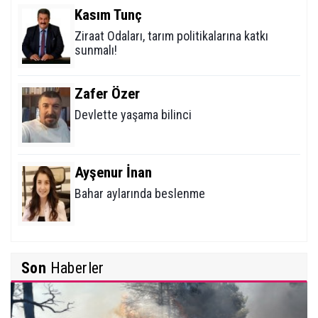
Kasım Tunç
???????????????????????????????????????????
Ziraat Odaları, tarım politikalarına katkı
(
0
)
Beğen
(
0
)
Cevapla
sunmalı!
Zafer Özer
Devlette yaşama bilinci
Ayşenur İnan
Bahar aylarında beslenme
Mehmet Erikoğlu
Son
Haberler
Tiroid Nodüllerine (Bezelerine) Yaklaşım