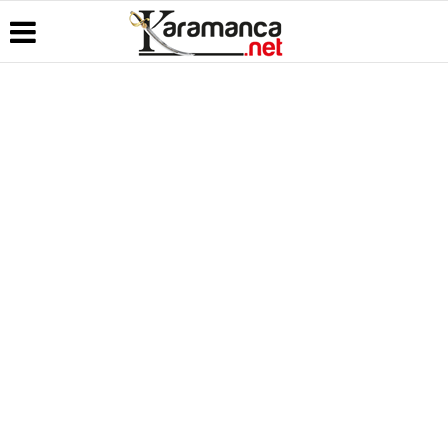
Üye Paneli
Hava
Köşe
Kullanım
Durumu
Yazarları
Koşulları
Haber
Arşivi
Gazete
Video
Künye
Manşetleri
Galeri
Günün
İletişim
Haberleri
Anketler
Foto Galeri
Çerez
Politikası