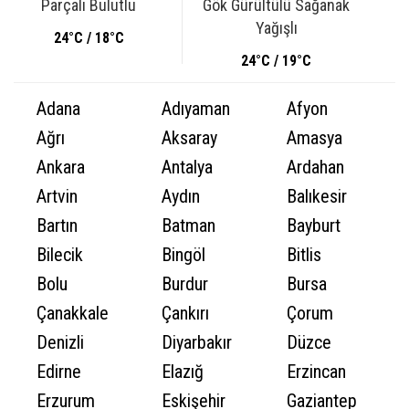
Parçalı Bulutlu
Gök Gürültülü Sağanak
Yağışlı
24°C / 18°C
24°C / 19°C
Adana
Adıyaman
Afyon
Ağrı
Aksaray
Amasya
Ankara
Antalya
Ardahan
Artvin
Aydın
Balıkesir
Bartın
Batman
Bayburt
Bilecik
Bingöl
Bitlis
Bolu
Burdur
Bursa
Çanakkale
Çankırı
Çorum
Denizli
Diyarbakır
Düzce
Edirne
Elazığ
Erzincan
Erzurum
Eskişehir
Gaziantep