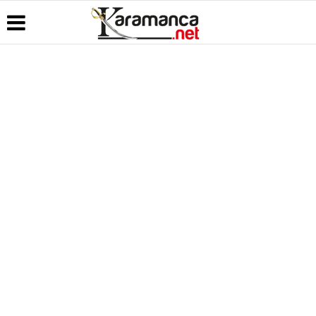
Üye Paneli
Hava
Köşe
Kullanım
Durumu
Yazarları
Koşulları
Haber
Arşivi
Gazete
Video
Künye
Manşetleri
Galeri
Günün
İletişim
Haberleri
Anketler
Foto Galeri
Çerez
Politikası