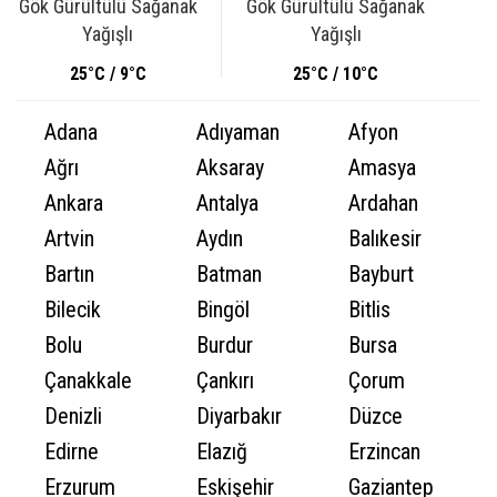
Gök Gürültülü Sağanak
Gök Gürültülü Sağanak
Yağışlı
Yağışlı
25°C / 9°C
25°C / 10°C
Adana
Adıyaman
Afyon
Ağrı
Aksaray
Amasya
Ankara
Antalya
Ardahan
Artvin
Aydın
Balıkesir
Bartın
Batman
Bayburt
Bilecik
Bingöl
Bitlis
Bolu
Burdur
Bursa
Çanakkale
Çankırı
Çorum
Denizli
Diyarbakır
Düzce
Edirne
Elazığ
Erzincan
Erzurum
Eskişehir
Gaziantep