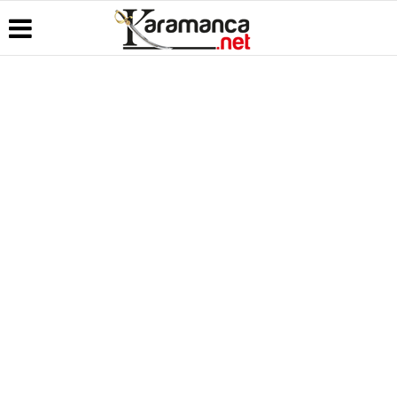
Üye Paneli
Hava
Köşe
Kullanım
Durumu
Yazarları
Koşulları
Haber
Arşivi
Gazete
Video
Künye
Manşetleri
Galeri
Günün
İletişim
Haberleri
Anketler
Foto Galeri
Çerez
Politikası