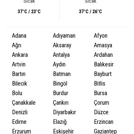
Sıcak
Sıcak
37°C / 23°C
37°C / 26°C
Adana
Adıyaman
Afyon
Ağrı
Aksaray
Amasya
Ankara
Antalya
Ardahan
Artvin
Aydın
Balıkesir
Bartın
Batman
Bayburt
Bilecik
Bingöl
Bitlis
Bolu
Burdur
Bursa
Çanakkale
Çankırı
Çorum
Denizli
Diyarbakır
Düzce
Edirne
Elazığ
Erzincan
Erzurum
Eskişehir
Gaziantep