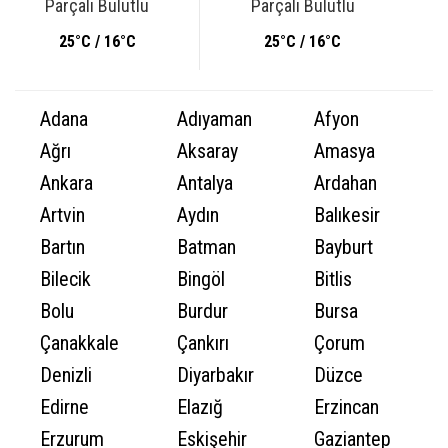
Parçalı Bulutlu
Parçalı Bulutlu
25°C / 16°C
25°C / 16°C
Adana
Adıyaman
Afyon
Ağrı
Aksaray
Amasya
Ankara
Antalya
Ardahan
Artvin
Aydın
Balıkesir
Bartın
Batman
Bayburt
Bilecik
Bingöl
Bitlis
Bolu
Burdur
Bursa
Çanakkale
Çankırı
Çorum
Denizli
Diyarbakır
Düzce
Edirne
Elazığ
Erzincan
Erzurum
Eskişehir
Gaziantep