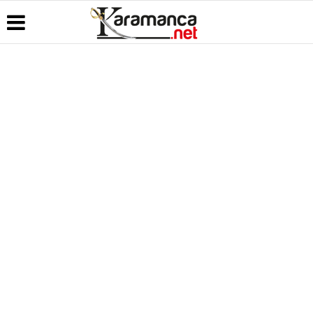
Üye Paneli
Hava
Köşe
Kullanım
Durumu
Yazarları
Koşulları
Haber
Arşivi
Gazete
Video
Künye
Manşetleri
Galeri
Günün
İletişim
Haberleri
Anketler
Foto Galeri
Çerez
Politikası