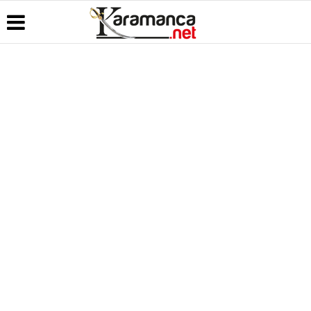
Üye Paneli
Hava
Köşe
Kullanım
Durumu
Yazarları
Koşulları
Haber
Arşivi
Gazete
Video
Künye
Manşetleri
Galeri
Günün
İletişim
Haberleri
Anketler
Foto Galeri
Çerez
Politikası