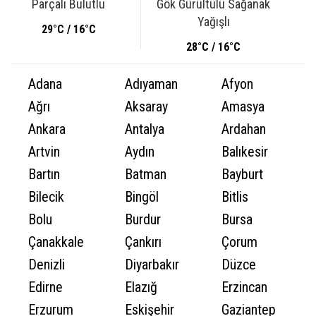
Parçalı Bulutlu
Gök Gürültülü Sağanak
Yağışlı
29°C / 16°C
28°C / 16°C
Adana
Adıyaman
Afyon
Ağrı
Aksaray
Amasya
Ankara
Antalya
Ardahan
Artvin
Aydın
Balıkesir
Bartın
Batman
Bayburt
Bilecik
Bingöl
Bitlis
Bolu
Burdur
Bursa
Çanakkale
Çankırı
Çorum
Denizli
Diyarbakır
Düzce
Edirne
Elazığ
Erzincan
Erzurum
Eskişehir
Gaziantep