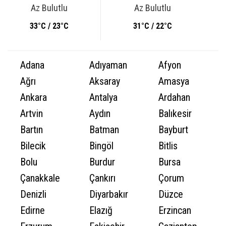
Az Bulutlu
Az Bulutlu
33°C / 23°C
31°C / 22°C
Adana
Adıyaman
Afyon
Ağrı
Aksaray
Amasya
Ankara
Antalya
Ardahan
Artvin
Aydın
Balıkesir
Bartın
Batman
Bayburt
Bilecik
Bingöl
Bitlis
Bolu
Burdur
Bursa
Çanakkale
Çankırı
Çorum
Denizli
Diyarbakır
Düzce
Edirne
Elazığ
Erzincan