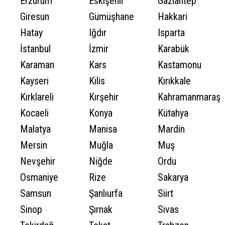
Erzurum
Eskişehir
Gaziantep
Giresun
Gümüşhane
Hakkari
Hatay
Iğdır
Isparta
İstanbul
İzmir
Karabük
Karaman
Kars
Kastamonu
Kayseri
Kilis
Kırıkkale
Kırklareli
Kırşehir
Kahramanmaraş
Kocaeli
Konya
Kütahya
Malatya
Manisa
Mardin
Mersin
Muğla
Muş
Nevşehir
Niğde
Ordu
Osmaniye
Rize
Sakarya
Samsun
Şanlıurfa
Siirt
Sinop
Şırnak
Sivas