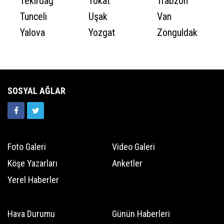
Tekirdağ
Tokat
Trabzon
Tunceli
Uşak
Van
Yalova
Yozgat
Zonguldak
SOSYAL AĞLAR
Foto Galeri
Video Galeri
Köşe Yazarları
Anketler
Yerel Haberler
Hava Durumu
Günün Haberleri