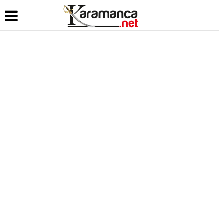
Üye Paneli
Hava
Köşe
Kullanım
Durumu
Yazarları
Koşulları
Haber
Arşivi
Gazete
Video
Künye
Manşetleri
Galeri
Günün
İletişim
Haberleri
Anketler
Foto Galeri
Çerez
Politikası