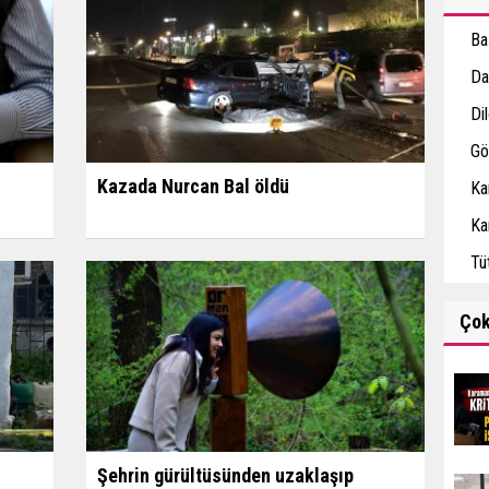
Ba
Da
Di
Gö
Kazada Nurcan Bal öldü
Ka
Ka
Tüt
Ço
Şehrin gürültüsünden uzaklaşıp