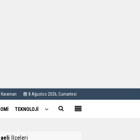
Kullanım Koşulları
Künye
İletişim
Çerez Politikası
C Karaman
8 Ağustos 2026, Cumartesi
OMİ
TEKNOLOJİ
aeli
İlçeleri