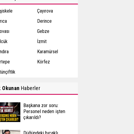
şiskele
Çayırova
rıca
Derince
lovası
Gebze
lcük
İzmit
ndıra
Karamürsel
rtepe
Körfez
ünçiftlik
k Okunan
Haberler
Başkana zor soru:
Personel neden işten
çıkarıldı?
Düğündeki bıçaklı