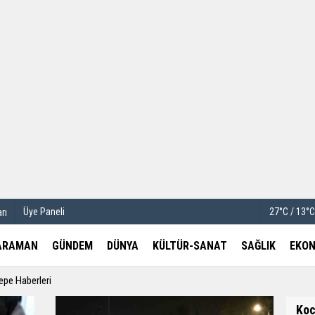
u
Köşe Yazarları
etleri
Video Galeri
Foto Galeri
Üye Paneli
27°C / 13°
rı
ARAMAN
GÜNDEM
DÜNYA
KÜLTÜR-SANAT
SAĞLIK
EKON
epe Haberleri
Koc