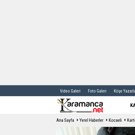
Üye Paneli
Hava Durum
Haber Arşivi
Gazete Manş
Günün Haberleri
Anketler
Video Galeri
Foto Galeri
Köşe Yazarla
K
Ana Sayfa
Yerel Haberler
Kocaeli
Kart