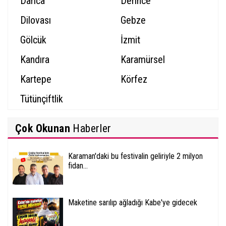
Darıca
Derince
Dilovası
Gebze
Gölcük
İzmit
Kandıra
Karamürsel
Kartepe
Körfez
Tütünçiftlik
Çok Okunan
Haberler
Karaman'daki bu festivalin geliriyle 2 milyon
fidan...
Maketine sarılıp ağladığı Kabe'ye gidecek