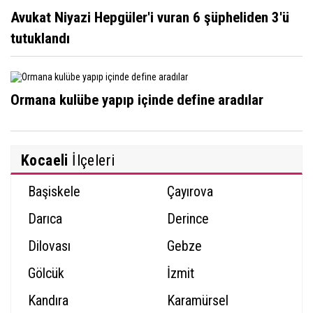
Avukat Niyazi Hepgüler'i vuran 6 şüpheliden 3'ü
tutuklandı
Ormana kulübe yapıp içinde define aradılar
Kocaeli
İlçeleri
Başiskele
Çayırova
Darıca
Derince
Dilovası
Gebze
Gölcük
İzmit
Kandıra
Karamürsel