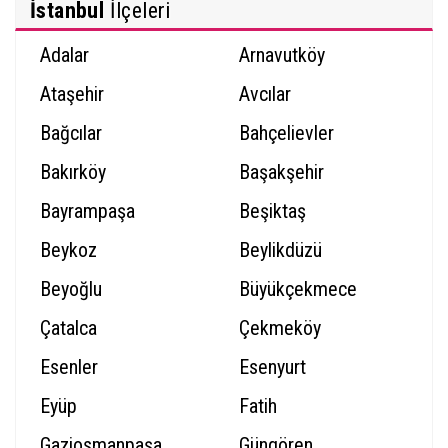
İstanbul
İlçeleri
Adalar
Arnavutköy
Ataşehir
Avcılar
Bağcılar
Bahçelievler
Bakırköy
Başakşehir
Bayrampaşa
Beşiktaş
Beykoz
Beylikdüzü
Beyoğlu
Büyükçekmece
Çatalca
Çekmeköy
Esenler
Esenyurt
Eyüp
Fatih
Gaziosmanpaşa
Güngören