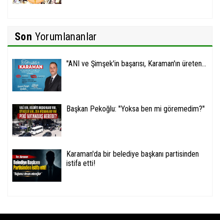
Son
Yorumlananlar
''ANI ve Şimşek'in başarısı, Karaman'ın üreten...
Başkan Pekoğlu: ''Yoksa ben mi göremedim?''
Karaman'da bir belediye başkanı partisinden
istifa etti!