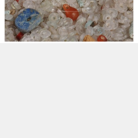
06 Haziran 2023 - 10:44
Editör:
Karamanca
Siirt'te kazı çalışmalarında 5 bin yıllık olduğu tespit
edilen dünyanın en eski boncukları bulundu.
Siirt merkeze 20 kilometre uzaklıkta bulunan höyükte
geçtiğimiz yıllarda yapılan kazılarda ele geçirilen
buluntular karbon testine tabi tutularak hangi tarihte
üretildikleri tespit edildiği belirtildi.