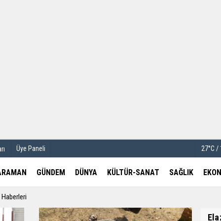
u
Köşe Yazarları
etleri
Video Galeri
Foto Galeri
Üye Paneli
27°C /
rı
ARAMAN
GÜNDEM
DÜNYA
KÜLTÜR-SANAT
SAĞLIK
EKON
 Haberleri
Ela