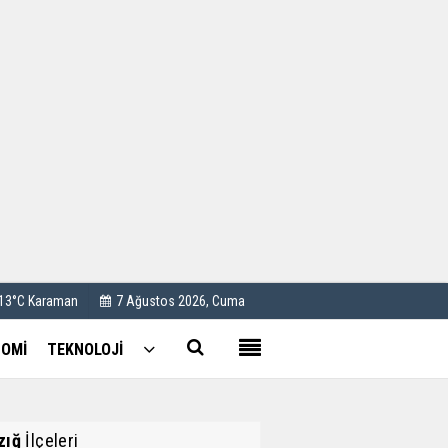
Kullanım Koşulları
Künye
İletişim
Çerez Politikası
 13°C Karaman
7 Ağustos 2026, Cuma
OMİ
TEKNOLOJİ
zığ
İlçeleri