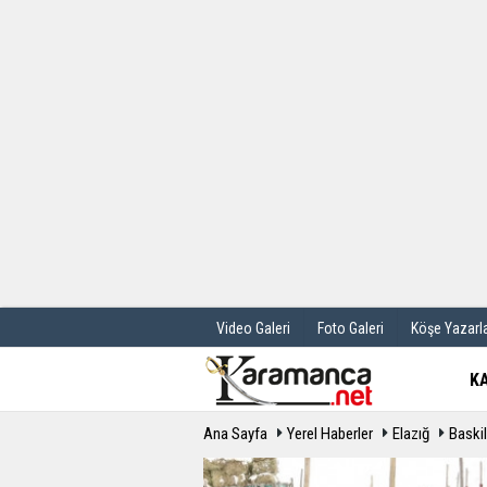
Üye Paneli
Hava Durum
Haber Arşivi
Gazete Manş
Günün Haberleri
Anketler
Video Galeri
Foto Galeri
Köşe Yazarla
K
Ana Sayfa
Yerel Haberler
Elazığ
Baskil