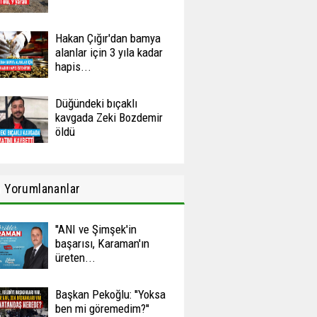
Hakan Çığır'dan bamya
alanlar için 3 yıla kadar
hapis...
Düğündeki bıçaklı
kavgada Zeki Bozdemir
öldü
n
Yorumlananlar
''ANI ve Şimşek'in
başarısı, Karaman'ın
üreten...
Başkan Pekoğlu: ''Yoksa
ben mi göremedim?''