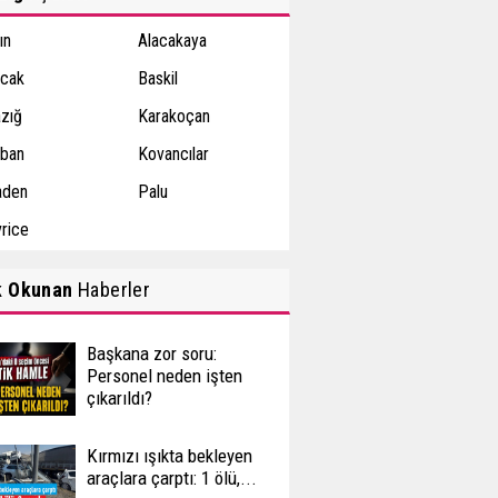
ın
Alacakaya
ıcak
Baskil
azığ
Karakoçan
ban
Kovancılar
den
Palu
vrice
k Okunan
Haberler
Başkana zor soru:
Personel neden işten
çıkarıldı?
Kırmızı ışıkta bekleyen
araçlara çarptı: 1 ölü,...