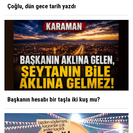
Çoğlu, dün gece tarih yazdı
Başkanın hesabı bir taşla iki kuş mu?