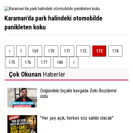
Karaman'da park halindeki otomobilde
panikleten koku
1
169
170
171
172
173
174
175
176
177
186
Çok Okunan
Haberler
Düğündeki bıçaklı kavgada Zeki Bozdemir
öldü
''Her şey açık, herkes söz sahibi olacak''