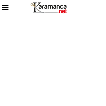
Üye Paneli
Hava
Köşe
Kullanım
Durumu
Yazarları
Koşulları
Haber
Arşivi
Gazete
Video
Künye
Manşetleri
Galeri
Günün
İletişim
Haberleri
Anketler
Foto Galeri
Çerez
Politikası