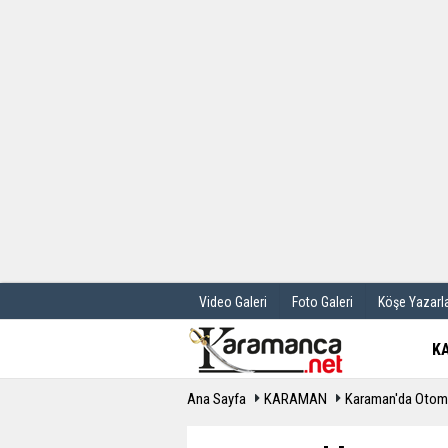
Üye Paneli
Hava Durum
Haber Arşivi
Gazete Manş
Günün Haberleri
Anketler
Video Galeri
Foto Galeri
Köşe Yazarla
K
Ana Sayfa
KARAMAN
Karaman'da Otomob