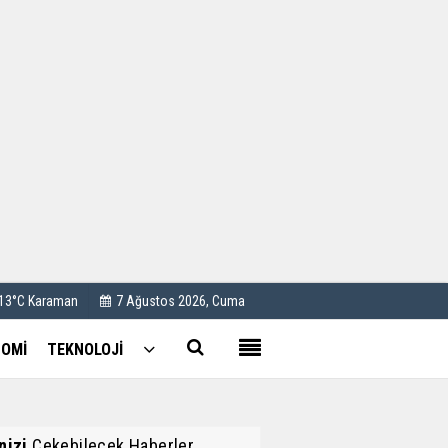
Kullanım Koşulları
Künye
İletişim
Çerez Politikası
 13°C Karaman
7 Ağustos 2026, Cuma
OMİ
TEKNOLOJİ
inizi
Çekebilecek Haberler