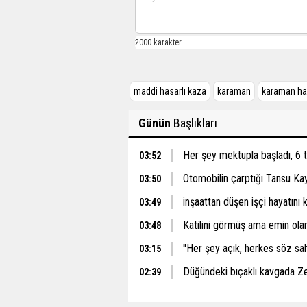
maddi hasarlı kaza
karaman
karaman ha
Günün
Başlıkları
Her şey mektupla başladı, 6 
03:52
Otomobilin çarptığı Tansu Ka
03:50
inşaattan düşen işçi hayatını 
03:49
Katilini görmüş ama emin ol
03:48
''Her şey açık, herkes söz sah
03:15
Düğündeki bıçaklı kavgada Z
02:39