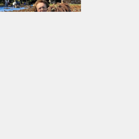
su tarlada 4 dolar, hasadı başladı
 yatağına yuvarlandı: 3 ölü, 3
lı