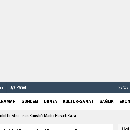
u
Köşe Yazarları
etleri
Video Galeri
Foto Galeri
Üye Paneli
27°C /
rı
ARAMAN
GÜNDEM
DÜNYA
KÜLTÜR-SANAT
SAĞLIK
EKON
il Ile Minibüsün Karıştığı Maddi Hasarlı Kaza
İlg