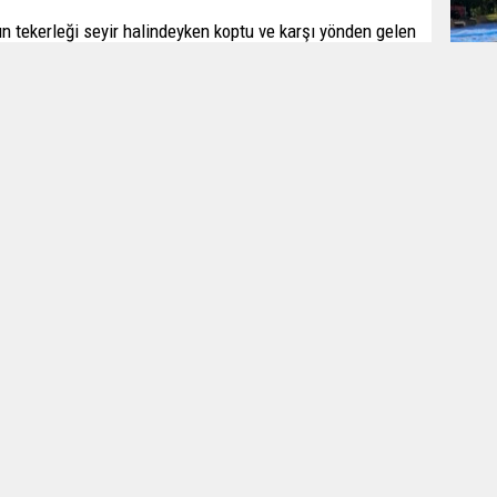
n tekerleği seyir halindeyken koptu ve karşı yönden gelen
ayatını kaybederken 5 kişi yaralandı. Kamyon sürücüsü
deki 10 H 9617 plakalı kamyonun Balıkesir Koca Seyit
si istikametine seyir halinde iken sol arka tekeri jant ile
Kilo
ı yönünde Edremit istikametine seyreden B.I.
ilin ön kısmına çarptı. 10 LH 028 plakalı aracın
leği arkasında aynı yönde seyreden B.K. yönetimindeki
 tavan kısımlarına çarptı. Çarpmanın etkisiyle otomobil
 yolcu olarak bulunan Mevlüt Çobanoğlu (66) çarpmanın
i. Kazada otomobil sürücüleri B.I., B.K. ve iki araçta yolcu
Dere
aralandı. Yaralılar 112 ambulansları ile Edremit Devlet
yara