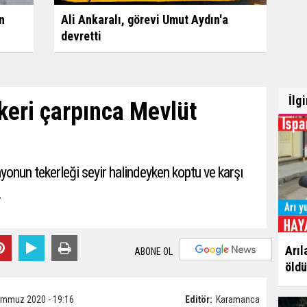
n
Ali Ankaralı, görevi Umut Aydın'a
devretti
İlg
eri çarpınca Mevlüt
myonun tekerleği seyir halindeyken koptu ve karşı
.
Arıl
ABONE OL
öldü
emmuz 2020 - 19:16
Editör:
Karamanca