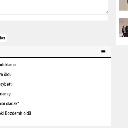
ber
tutuklama
ya öldü
kaybetti
amamış
ibi olacak''
eki Bozdemir öldü