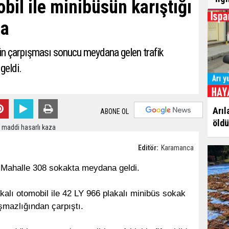
il ile minibüsün karıştığı
za
ün çarpışması sonucu meydana gelen trafik
geldi.
Arıl
ABONE OL
öldü
Editör:
Karamanca
i Mahalle 308 sokakta meydana geldi.
akalı otomobil ile 42 LY 966 plakalı minibüs sokak
şmazlığından çarpıştı.