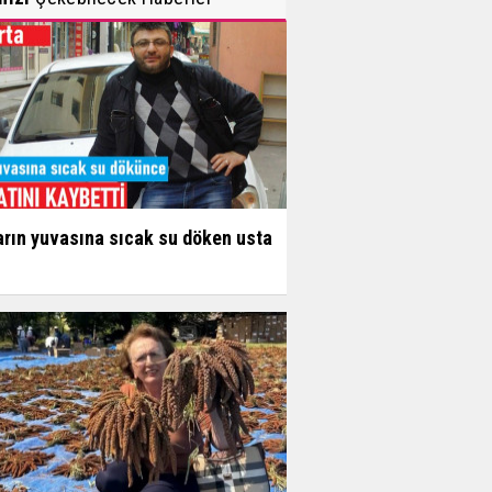
arın yuvasına sıcak su döken usta