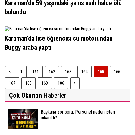
Karaman'da 59 yaşındaki şahıs asılı halde ölü
bulundu
Karaman'da lise öğrencisi su motorundan
Buggy araba yaptı
1
161
162
163
164
165
166
167
168
169
186
Çok Okunan
Haberler
Başkana zor soru: Personel neden işten
çıkarıldı?