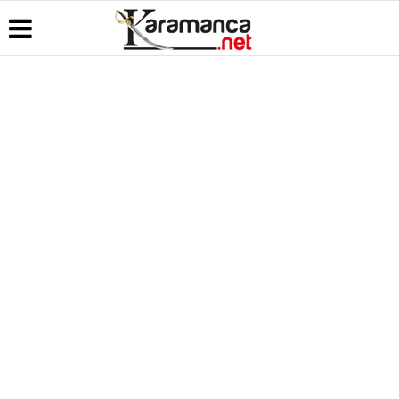
Üye Paneli
Hava
Köşe
Kullanım
Durumu
Yazarları
Koşulları
Haber
Arşivi
Gazete
Video
Künye
Manşetleri
Galeri
Günün
İletişim
Haberleri
Anketler
Foto Galeri
Çerez
Politikası