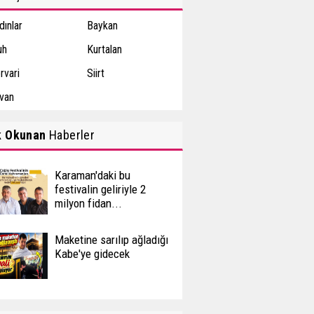
dınlar
Baykan
uh
Kurtalan
rvari
Siirt
rvan
k Okunan
Haberler
Karaman'daki bu
festivalin geliriyle 2
milyon fidan...
Maketine sarılıp ağladığı
Kabe'ye gidecek