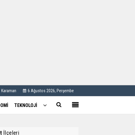
Kullanım Koşulları
Künye
İletişim
Çerez Politikası
C Karaman
6 Ağustos 2026, Perşembe
OMİ
TEKNOLOJİ
t
İlçeleri