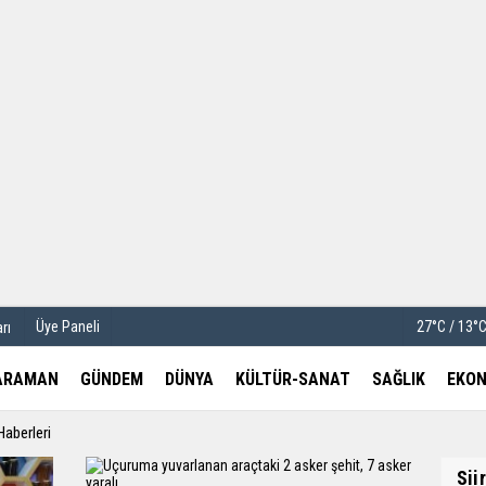
u
Köşe Yazarları
etleri
Video Galeri
Foto Galeri
Üye Paneli
27°C / 13°
rı
ARAMAN
GÜNDEM
DÜNYA
KÜLTÜR-SANAT
SAĞLIK
EKON
Haberleri
Siir