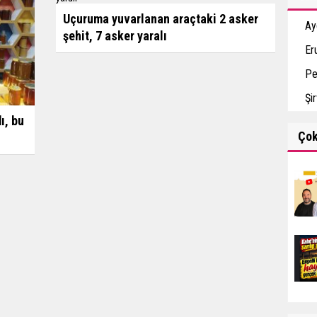
Uçuruma yuvarlanan araçtaki 2 asker
Ay
şehit, 7 asker yaralı
Er
Pe
Şi
ı, bu
Ço