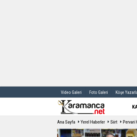
Üye Paneli
Hava Durum
Haber Arşivi
Gazete Manş
Günün Haberleri
Anketler
Video Galeri
Foto Galeri
Köşe Yazarla
K
Ana Sayfa
Yerel Haberler
Siirt
Pervari 