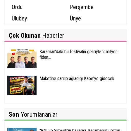
Ordu
Perşembe
Ulubey
Ünye
Çok Okunan
Haberler
Karaman'daki bu festivalin geliriyle 2 milyon
fidan...
Maketine sarılıp ağladığı Kabe'ye gidecek
Son
Yorumlananlar
''ANI ve Şimşek'in başarısı, Karaman'ın üreten...