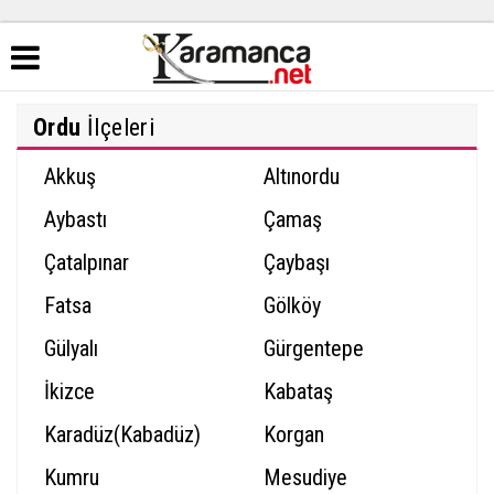
Ordu
İlçeleri
Akkuş
Altınordu
Aybastı
Çamaş
Çatalpınar
Çaybaşı
Fatsa
Gölköy
Gülyalı
Gürgentepe
İkizce
Kabataş
Karadüz(Kabadüz)
Korgan
Kumru
Mesudiye