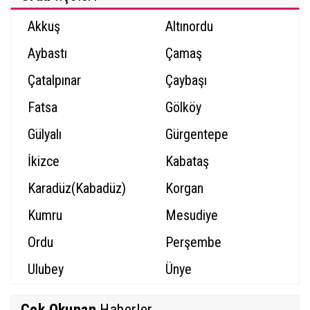
Akkuş
Altınordu
Aybastı
Çamaş
Çatalpınar
Çaybaşı
Fatsa
Gölköy
Gülyalı
Gürgentepe
İkizce
Kabataş
Karadüz(Kabadüz)
Korgan
Kumru
Mesudiye
Ordu
Perşembe
Ulubey
Ünye
Çok Okunan
Haberler