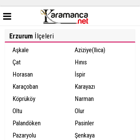
Erzurum
İlçeleri
Aşkale
Aziziye(Ilıca)
Çat
Hınıs
Horasan
İspir
Karaçoban
Karayazı
Köprüköy
Narman
Oltu
Olur
Palandöken
Pasinler
Pazaryolu
Şenkaya