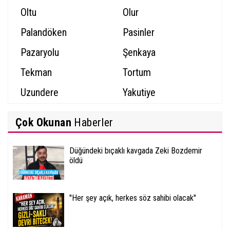
Oltu
Olur
Palandöken
Pasinler
Pazaryolu
Şenkaya
Tekman
Tortum
Uzundere
Yakutiye
Çok Okunan
Haberler
Düğündeki bıçaklı kavgada Zeki Bozdemir
öldü
''Her şey açık, herkes söz sahibi olacak''