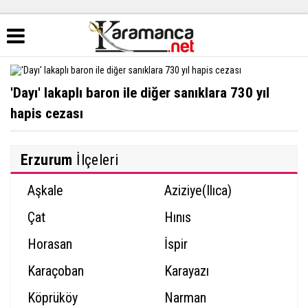
'Dayı' lakaplı baron ile diğer sanıklara 730 yıl
hapis cezası
Erzurum
İlçeleri
Aşkale
Aziziye(Ilıca)
Çat
Hınıs
Horasan
İspir
Karaçoban
Karayazı
Köprüköy
Narman