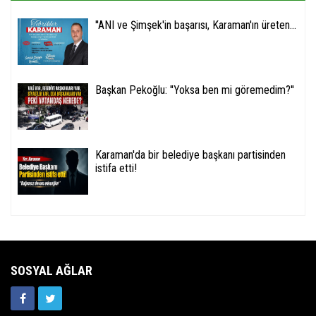
''ANI ve Şimşek'in başarısı, Karaman'ın üreten...
Başkan Pekoğlu: ''Yoksa ben mi göremedim?''
Karaman'da bir belediye başkanı partisinden
istifa etti!
SOSYAL AĞLAR