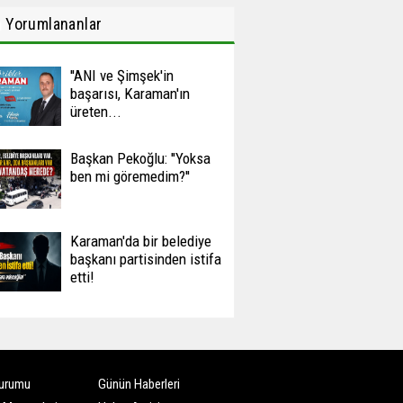
n
Yorumlananlar
''ANI ve Şimşek'in
başarısı, Karaman'ın
üreten...
Başkan Pekoğlu: ''Yoksa
ben mi göremedim?''
Karaman'da bir belediye
başkanı partisinden istifa
etti!
urumu
Günün Haberleri