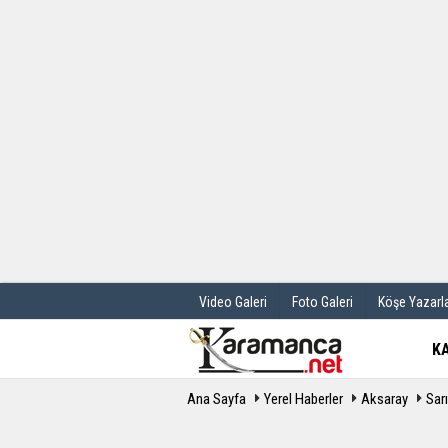
Üye Paneli
Hava Durum
Haber Arşivi
Gazete Manş
Günün Haberleri
Anketler
Video Galeri
Foto Galeri
Köşe Yazarla
K
Ana Sayfa
Yerel Haberler
Aksaray
Sar