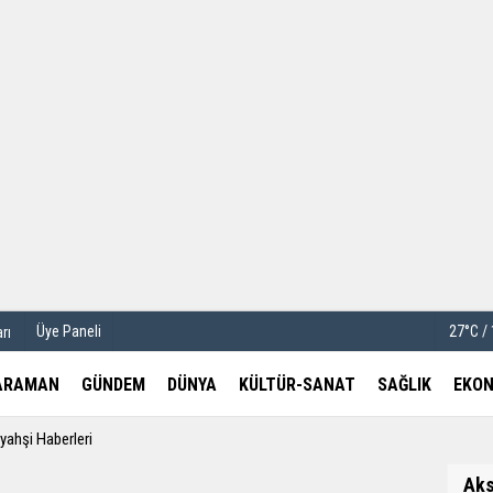
u
Köşe Yazarları
etleri
Video Galeri
Foto Galeri
Üye Paneli
27°C /
rı
ARAMAN
GÜNDEM
DÜNYA
KÜLTÜR-SANAT
SAĞLIK
EKON
ıyahşi Haberleri
Ak