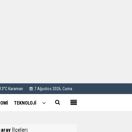
Kullanım Koşulları
Künye
İletişim
Çerez Politikası
 13°C Karaman
7 Ağustos 2026, Cuma
OMİ
TEKNOLOJİ
saray
İlçeleri