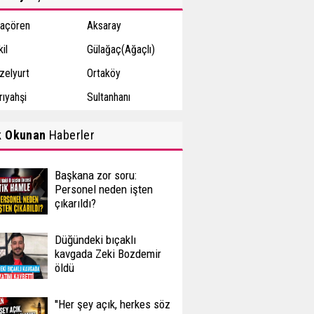
açören
Aksaray
il
Gülağaç(Ağaçlı)
zelyurt
Ortaköy
rıyahşi
Sultanhanı
k Okunan
Haberler
Başkana zor soru:
Personel neden işten
çıkarıldı?
Düğündeki bıçaklı
kavgada Zeki Bozdemir
öldü
''Her şey açık, herkes söz