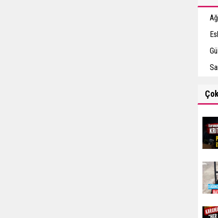
Ağ
Esk
Gü
Sa
Ço