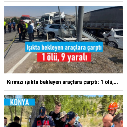
Kırmızı ışıkta bekleyen araçlara çarptı: 1 ölü,...