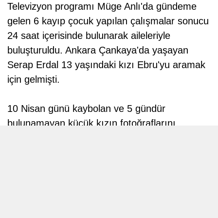
Televizyon programı Müge Anlı'da gündeme
gelen 6 kayıp çocuk yapılan çalışmalar sonucu
24 saat içerisinde bulunarak aileleriyle
buluşturuldu. Ankara Çankaya'da yaşayan
Serap Erdal 13 yaşındaki kızı Ebru'yu aramak
için gelmişti.
10 Nisan günü kaybolan ve 5 gündür
bulunamayan küçük kızın fotoğraflarını
gösteren ve izleyicilerine çağrıda bulunan
Müge Anlı, kısa sürede mutlu haberi verdi.
Annesinin ve halasının kaybıyla büyük endişe
yaşadığı küçük kız evine döndü.
Müge Anlı'nın aradığı ikinci kayıp çocuklar ise