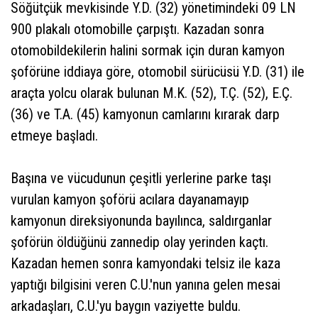
Söğütçük mevkisinde Y.D. (32) yönetimindeki 09 LN
900 plakalı otomobille çarpıştı. Kazadan sonra
otomobildekilerin halini sormak için duran kamyon
şoförüne iddiaya göre, otomobil sürücüsü Y.D. (31) ile
araçta yolcu olarak bulunan M.K. (52), T.Ç. (52), E.Ç.
(36) ve T.A. (45) kamyonun camlarını kırarak darp
etmeye başladı.
Başına ve vücudunun çeşitli yerlerine parke taşı
vurulan kamyon şoförü acılara dayanamayıp
kamyonun direksiyonunda bayılınca, saldırganlar
şoförün öldüğünü zannedip olay yerinden kaçtı.
Kazadan hemen sonra kamyondaki telsiz ile kaza
yaptığı bilgisini veren C.U.'nun yanına gelen mesai
arkadaşları, C.U.'yu baygın vaziyette buldu.