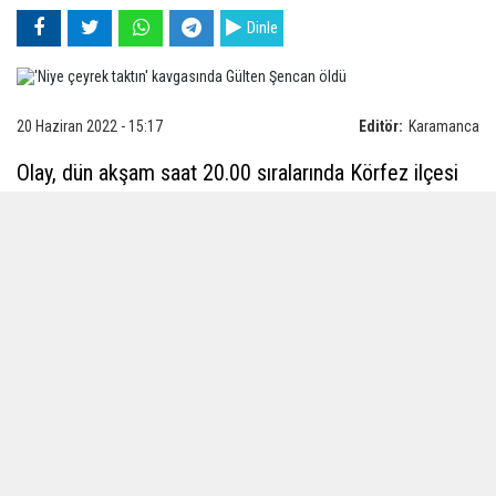
Dinle
20 Haziran 2022 - 15:17
Editör:
Karamanca
Olay, dün akşam saat 20.00 sıralarında Körfez ilçesi
Esentepe Mahallesi Yaşar Doğu Caddesi'nde
meydana geldi. İddiaya göre, geçen hafta iki aile
arasında Kandıra'daki bir düğünde takı meselesi
sebebiyle tartışma yaşandı.
İki grup arasındaki gerginlik, daha sonra husumete
dönüştü. Gruplar arasındaki husumetin büyümesi
üzerine T.Ö. ve T.D. adlı iki kuzen, dün akşam
saatlerde karşı tarafın yaşadığı eve geldi. Gruplar