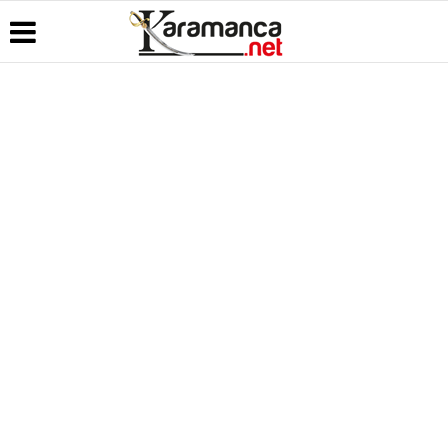
Üye Paneli
Hava
Köşe
Kullanım
Durumu
Yazarları
Koşulları
Haber
Arşivi
Gazete
Video
Künye
Manşetleri
Galeri
Günün
İletişim
Haberleri
Anketler
Foto Galeri
Çerez
Politikası