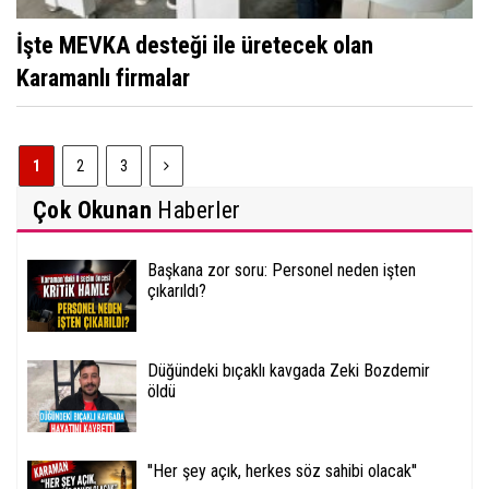
İşte MEVKA desteği ile üretecek olan
Karamanlı firmalar
1
2
3
Çok Okunan
Haberler
Başkana zor soru: Personel neden işten
çıkarıldı?
Düğündeki bıçaklı kavgada Zeki Bozdemir
öldü
''Her şey açık, herkes söz sahibi olacak''