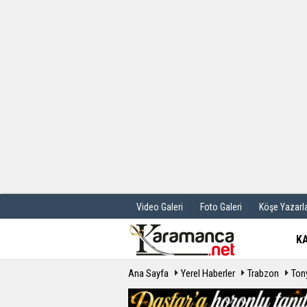
Üye Paneli
Hava Durum
Haber Arşivi
Gazete Manş
Günün Haberleri
Anketler
Video Galeri
Foto Galeri
Köşe Yazarla
K
Ana Sayfa
Yerel Haberler
Trabzon
Ton