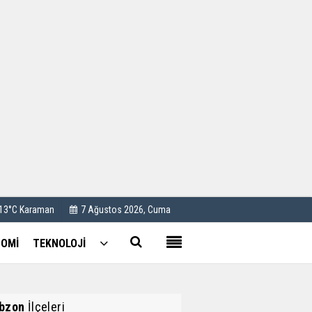
Kullanım Koşulları
Künye
İletişim
Çerez Politikası
 13°C Karaman
7 Ağustos 2026, Cuma
OMİ
TEKNOLOJİ
bzon
İlçeleri