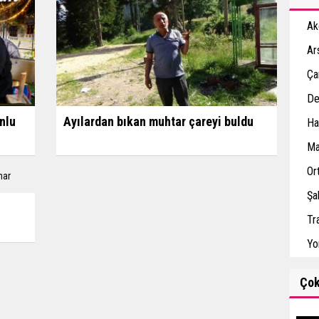
Ak
Ar
Ça
De
Ayılardan bıkan muhtar çareyi buldu
nlu
Ha
Ma
Or
Şa
Tr
Yo
Ço