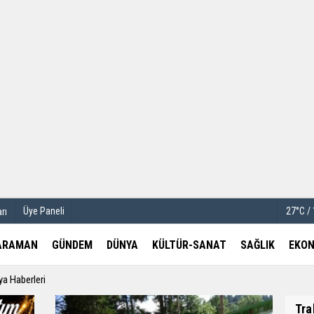
u
Köşe Yazarları
etleri
Video Galeri
Foto Galeri
Üye Paneli
27°C /
rı
ARAMAN
GÜNDEM
DÜNYA
KÜLTÜR-SANAT
SAĞLIK
EKON
ya Haberleri
Tra