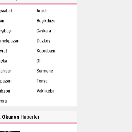
çaabat
Araklı
sin
Beşikdüzü
rşıbaşı
Çaykara
rnekpazarı
Düzköy
yrat
Köprübaşı
çka
Of
tahisar
Sürmene
lpazarı
Tonya
abzon
Vakfıkebir
mra
k Okunan
Haberler