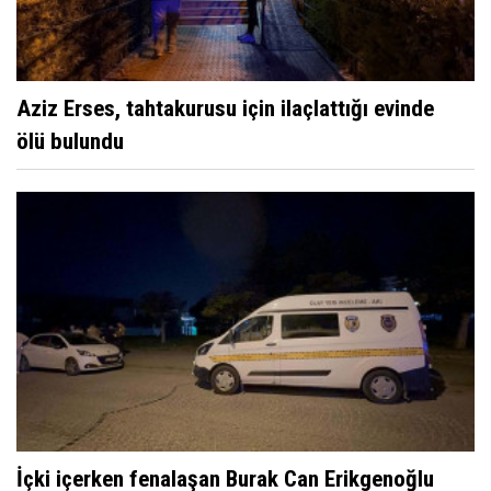
Aziz Erses, tahtakurusu için ilaçlattığı evinde
ölü bulundu
İçki içerken fenalaşan Burak Can Erikgenoğlu