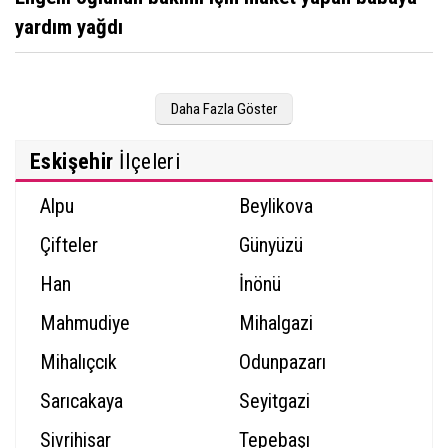
yardım yağdı
Daha Fazla Göster
Eskişehir
İlçeleri
Alpu
Beylikova
Çifteler
Günyüzü
Han
İnönü
Mahmudiye
Mihalgazi
Mihalıçcık
Odunpazarı
Sarıcakaya
Seyitgazi
Sivrihisar
Tepebaşı