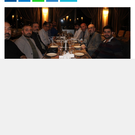
09 Nisan 2024 - 11:05
Editör:
Karamanca
Başkan Yılmaz, gazetecilere yaptığı
konuşmada, iftarın birlik ve beraberliği
pekiştiren bir etkinlik olduğunu vurgulayarak,
"Ramazan ayı, bizim için hem manevi bir değer