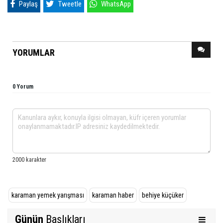
Paylaş
Tweetle
WhatsApp
YORUMLAR
0 Yorum
karaman yemek yarışması
karaman haber
behiye küçüker
Günün
Başlıkları