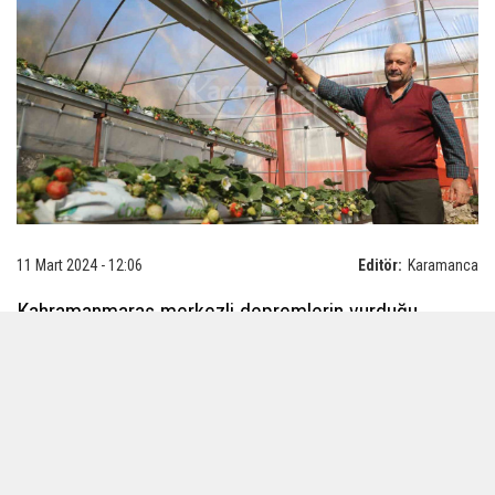
11 Mart 2024 - 12:06
Editör:
Karamanca
Kahramanmaraş merkezli depremlerin vurduğu
Hatay'da yaralar sarılmaya devam ediyor. Türkiye'nin
en bereketli topraklarından olan Hatay'da çok sayıda
meyve ve sebze üretimi gerçekleşiyor.
Bölgenin ılıman iklimine uygun olarak üretilen çilek,