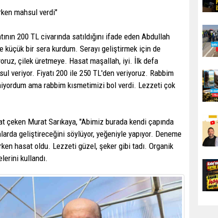
erken mahsul verdi"
atının 200 TL civarında satıldığını ifade eden Abdullah
me küçük bir sera kurdum. Serayı geliştirmek için de
uz, çilek üretmeye. Hasat maşallah, iyi. İlk defa
sul veriyor. Fiyatı 200 ile 250 TL'den veriyoruz. Rabbim
miyordum ama rabbim kısmetimizi bol verdi. Lezzeti çok
kkat çeken Murat Sarıkaya, "Abimiz burada kendi çapında
larda geliştireceğini söylüyor, yeğeniyle yapıyor. Deneme
rken hasat oldu. Lezzeti güzel, şeker gibi tadı. Organik
lerini kullandı.