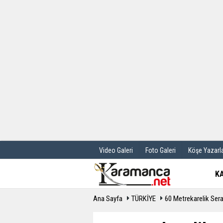
Üye Paneli
Hava Durum
Haber Arşivi
Gazete Manş
Günün Haberleri
Anketler
Video Galeri
Foto Galeri
Köşe Yazarla
K
Ana Sayfa
TÜRKİYE
60 Metrekarelik Ser