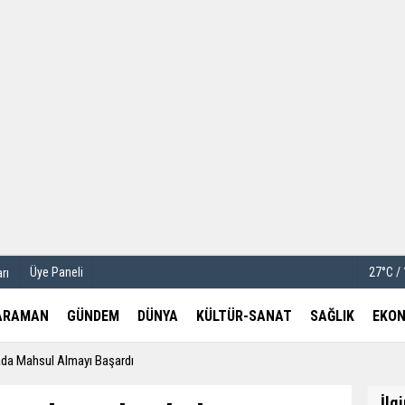
u
Köşe Yazarları
etleri
Video Galeri
Foto Galeri
Üye Paneli
27°C /
rı
ARAMAN
GÜNDEM
DÜNYA
KÜLTÜR-SANAT
SAĞLIK
EKON
ada Mahsul Almayı Başardı
İlg