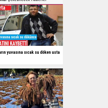
arın yuvasına sıcak su döken usta