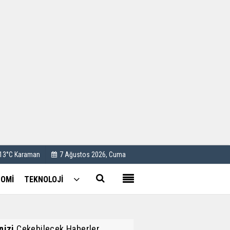
Kullanım Koşulları
Künye
İletişim
Çerez Politikası
 13°C Karaman
7 Ağustos 2026, Cuma
OMİ
TEKNOLOJİ
inizi
Çekebilecek Haberler