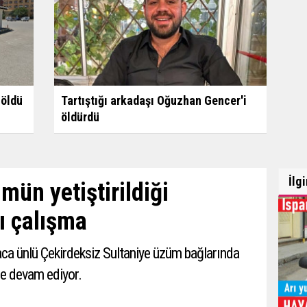
öldü
Tartıştığı arkadaşı Oğuzhan Gencer'i
öldürdü
İlg
ün yetiştirildiği
ı çalışma
aca ünlü Çekirdeksiz Sultaniye üzüm bağlarında
de devam ediyor.