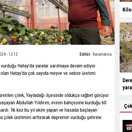
Kilo
024 - 12:12
Editör:
Karamanca
vurduğu Hatay'da yaralar sarılmaya devam ediyor.
an olan Hatay'da çok sayıda meyve ve sebze üretimi
Dere
yara
retilen çilek, Yayladağı ilçesinde oldukça rağbet görüyor.
yaşayan Abdullah Yıldırım, evinin bahçesine kurduğu 60
Ço
ardı. İlk kez bu yıl ekim yapan ve hasada başlayan
a çilek üretimini arttırarak depremin vurduğu şehrine