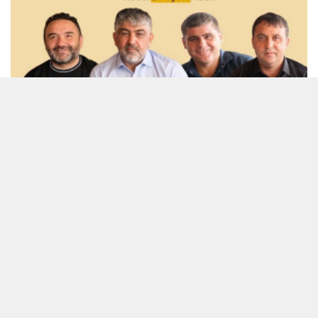
Karaman'daki bu festivalin geliriyle 2 milyon
fidan...