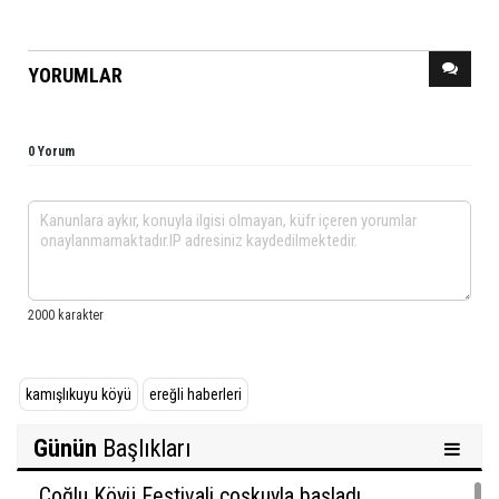
YORUMLAR
0 Yorum
kamışlıkuyu köyü
ereğli haberleri
Günün
Başlıkları
Çoğlu Köyü Festivali coşkuyla başladı