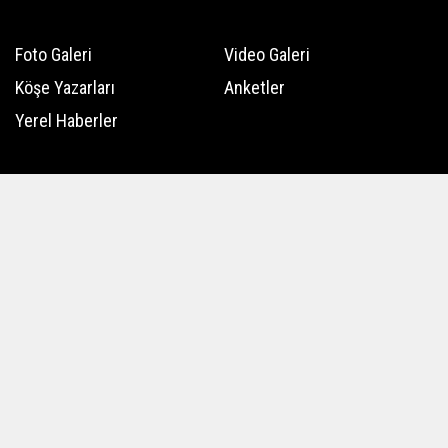
Foto Galeri
Video Galeri
Köşe Yazarları
Anketler
Yerel Haberler
Hava Durumu
Günün Haberleri
Gazete Manşetleri
Haber Arşivi
Üye Paneli
Kullanım Koşulları
Künye
İletişim
Çerez Politikası
Gizlilik İlkeleri
Rss