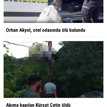
Orhan Akyol, otel odasında ölü bulundu
Akıma kapılan Kürşat Çetin öldü