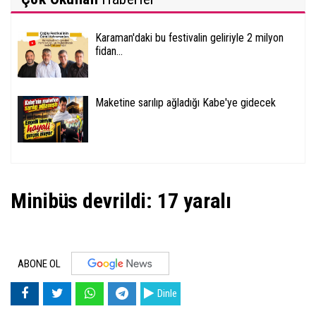
Karaman'daki bu festivalin geliriyle 2 milyon
fidan...
Maketine sarılıp ağladığı Kabe'ye gidecek
Minibüs devrildi: 17 yaralı
ABONE OL
Dinle