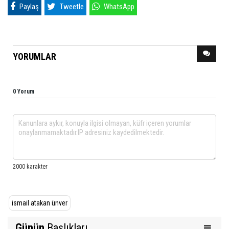
Paylaş
Tweetle
WhatsApp
YORUMLAR
0 Yorum
ismail atakan ünver
Günün
Başlıkları