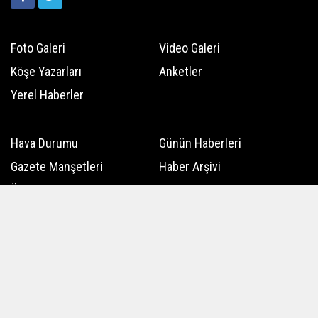
Foto Galeri
Video Galeri
Köşe Yazarları
Anketler
Yerel Haberler
Hava Durumu
Günün Haberleri
Gazete Manşetleri
Haber Arşivi
Üye Paneli
Kullanım Koşulları
Künye
İletişim
Çerez Politikası
Gizlilik İlkeleri
Rss