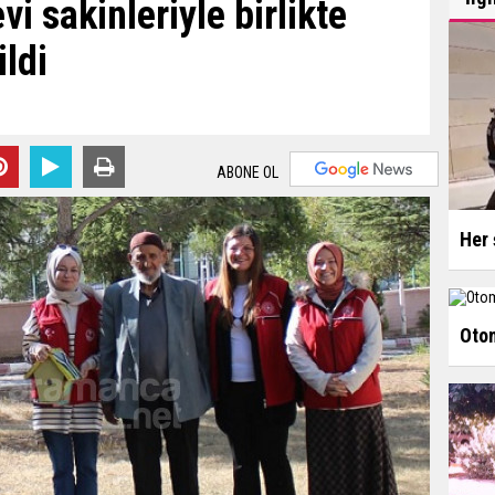
vi sakinleriyle birlikte
ildi
ABONE OL
Her 
Otom