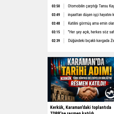
Otomobilin çarptığı Tansu Ka
03:50
inşaattan düşen işçi hayatını 
03:49
Katilini görmüş ama emin ol
03:48
''Her şey açık, herkes söz sah
03:15
Düğündeki bıçaklı kavgada Z
02:39
Kerkük, Karaman'daki toplantıda
TDBB'ne resmen katıldı