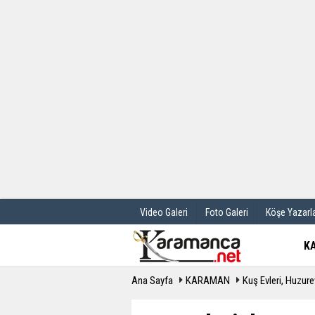
Üye Paneli
Hava Durum
Haber Arşivi
Gazete Manş
Günün Haberleri
Anketler
Video Galeri
Foto Galeri
Köşe Yazarla
K
Ana Sayfa
KARAMAN
Kuş Evleri, Huzurev