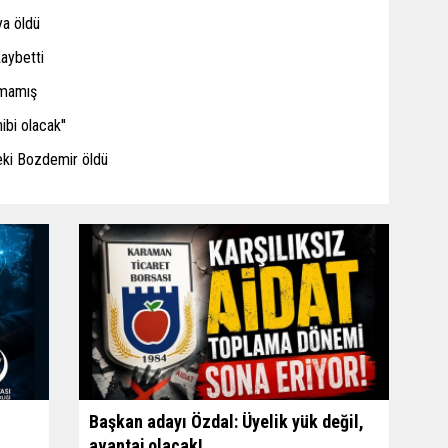
ya öldü
kaybetti
amamış
ibi olacak''
eki Bozdemir öldü
Başkan adayı Özdal: Üyelik yük değil,
avantaj olacak!