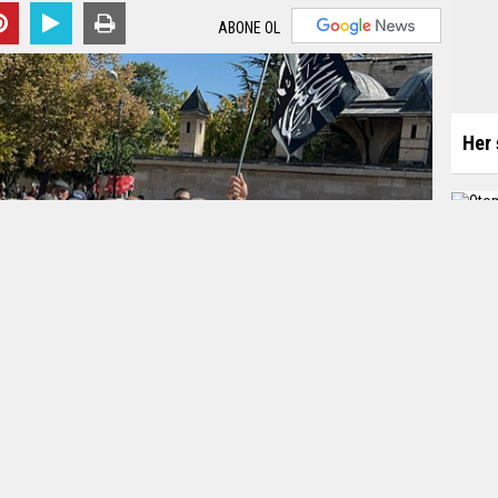
ABONE OL
Her 
Otom
Editör:
Karamanca