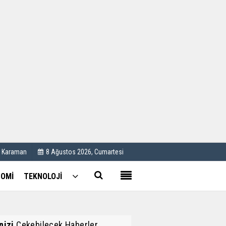
Kullanım Koşulları
Künye
İletişim
Çerez Politikası
C Karaman
8 Ağustos 2026, Cumartesi
OMİ
TEKNOLOJİ
inizi
Çekebilecek Haberler