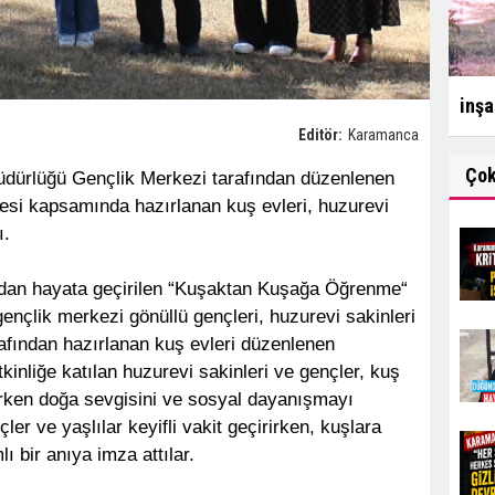
inşa
Editör:
Karamanca
Ço
üdürlüğü Gençlik Merkezi tarafından düzenlenen
si kapsamında hazırlanan kuş evleri, huzurevi
ı.
ından hayata geçirilen “Kuşaktan Kuşağa Öğrenme“
nçlik merkezi gönüllü gençleri, huzurevi sakinleri
afından hazırlanan kuş evleri düzenlenen
kinliğe katılan huzurevi sakinleri ve gençler, kuş
irirken doğa sevgisini ve sosyal dayanışmayı
çler ve yaşlılar keyifli vakit geçirirken, kuşlara
ı bir anıya imza attılar.