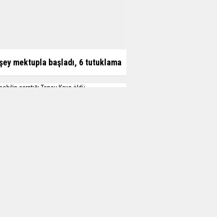
şey mektupla başladı, 6 tutuklama
obilin çarptığı Tansu Kaya öldü