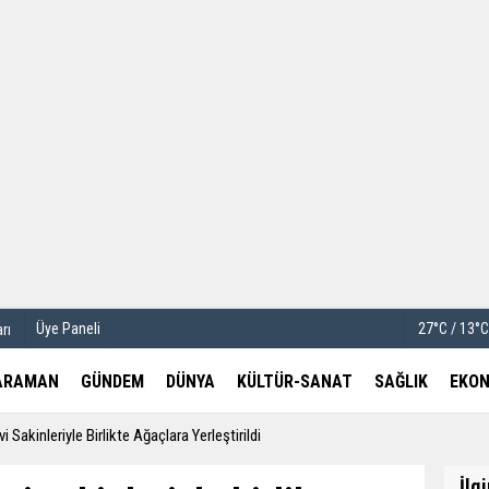
u
Köşe Yazarları
etleri
Video Galeri
Foto Galeri
Üye Paneli
27°C / 13°
rı
ARAMAN
GÜNDEM
DÜNYA
KÜLTÜR-SANAT
SAĞLIK
EKON
i Sakinleriyle Birlikte Ağaçlara Yerleştirildi
İlg