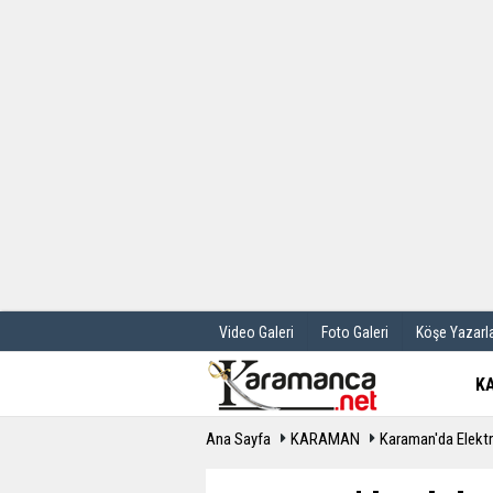
Üye Paneli
Hava Durum
Haber Arşivi
Gazete Manş
Günün Haberleri
Anketler
Video Galeri
Foto Galeri
Köşe Yazarla
K
Ana Sayfa
KARAMAN
Karaman'da Elektr