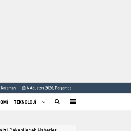
Kullanım Koşulları
Künye
İletişim
Çerez Politikası
C Karaman
6 Ağustos 2026, Perşembe
OMİ
TEKNOLOJİ
inizi
Çekebilecek Haberler