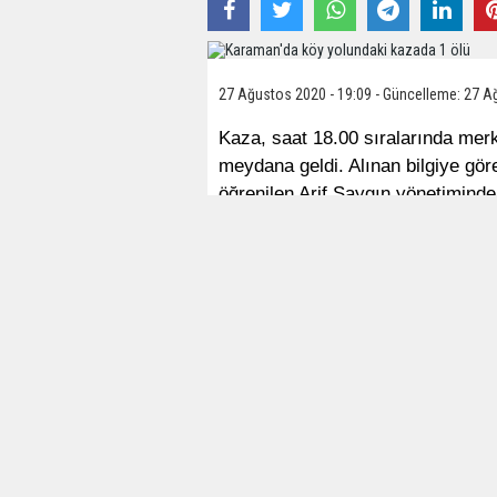
27 Ağustos 2020 - 19:09 - Güncelleme: 27 A
Kaza, saat 18.00 sıralarında me
meydana geldi. Alınan bilgiye gör
öğrenilen Arif Saygın yönetiminde
Aracından inen Saygın kamyonun al
sırada H. K. yönetimindeki 42 U
fark edince duramayarak çarptı.
Kaza sonrası kendi kamyonunun al
olduğu yerde sıkıştı. Haber veril
ekipleri sevk edildi. Jandarma kaz
yerden çıkartılan Saygın’ın hayatın