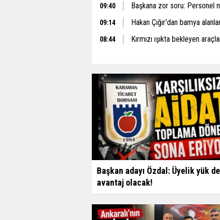
Başkana zor soru: Personel ne
09:40
Hakan Çığır'dan bamya alanlar 
09:14
Kırmızı ışıkta bekleyen araçlar
08:44
Başkan adayı Özdal: Üyelik yük de
avantaj olacak!