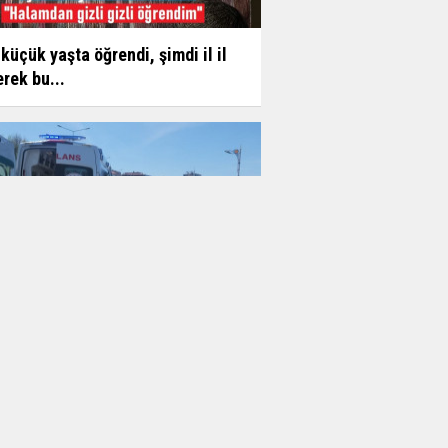
küçük yaşta öğrendi, şimdi il il
rek bu...
k cesedi bulundu