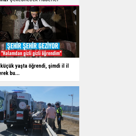
küçük yaşta öğrendi, şimdi il il
rek bu...