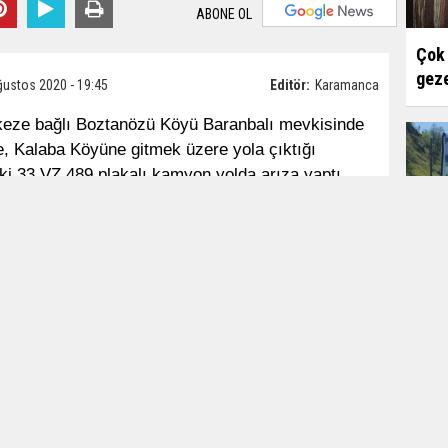
ABONE OL
Çok 
geze
ğustos 2020 - 19:45
Editör:
Karamanca
rkeze bağlı Boztanözü Köyü Baranbalı mevkisinde
e, Kalaba Köyüne gitmek üzere yola çıktığı
ki 33 VZ 489 plakalı kamyon yolda arıza yaptı.
tına girip arıza tespiti yapmaya çalıştı. Bu
B 530 plakalı kamyonet yolda kalan kamyonu geç
Erke
tında arıza tespiti yapmaya çalışan Arif Saygın
mesi üzerine kaza yerine jandarma ve sağlık
a bölgesinde güvenlik tedbiri alırken, sıkıştığı
ı kaybettiği tespit edildi.