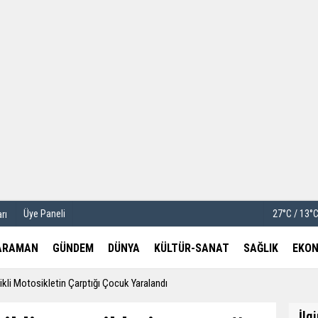
u
Köşe Yazarları
etleri
Video Galeri
Foto Galeri
Üye Paneli
27°C / 13°
rı
ARAMAN
GÜNDEM
DÜNYA
KÜLTÜR-SANAT
SAĞLIK
EKON
ikli Motosikletin Çarptığı Çocuk Yaralandı
İlg