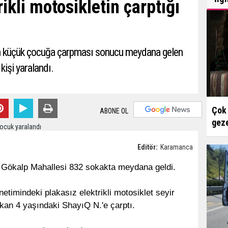
ikli motosikletin çarptığı
tin küçük çocuğa çarpması sonucu meydana gelen
kişi yaralandı.
Çok 
ABONE OL
geze
Editör:
Karamanca
a Gökalp Mahallesi 832 sokakta meydana geldi.
netimindeki plakasız elektrikli motosiklet seyir
ıkan 4 yaşındaki ShayıQ N.'e çarptı.